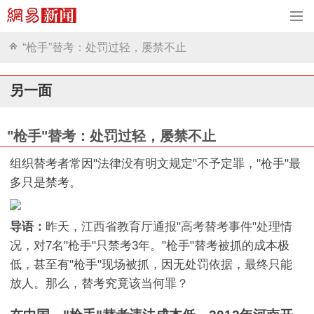
“枪手”替考：处罚过轻，屡禁不止
另一面
"枪手"替考：处罚过轻，屡禁不止
组织替考者常因"法律没有明文规定"不予定罪，"枪手"最
多只是禁考。
导语：
昨天，
江西省教育厅通报"高考替考事件"处理情
况
，对7名"枪手"只禁考3年。"枪手"替考被抓的成本极
低，甚至有"枪手"现场被抓，因无处罚依据，最终只能
放人。那么，替考究竟该当何罪？