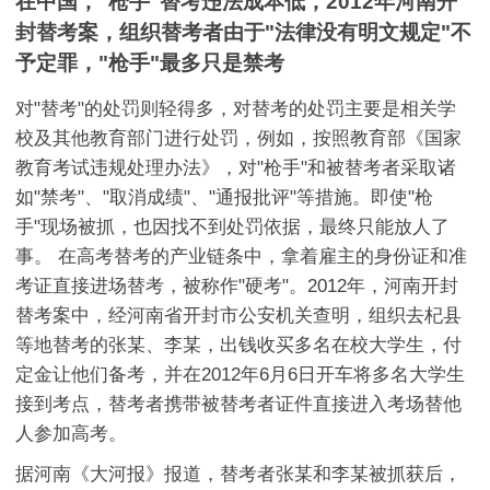
在中国，"枪手"替考违法成本低，2012年河南开
封替考案，组织替考者由于"法律没有明文规定"不
予定罪，"枪手"最多只是禁考
对"替考"的处罚则轻得多，对替考的处罚主要是相关学
校及其他教育部门进行处罚，例如，按照教育部《国家
教育考试违规处理办法》，对"枪手"和被替考者采取诸
如"禁考"、"取消成绩"、"通报批评"等措施。即使"枪
手"现场被抓，也因找不到处罚依据，最终只能放人了
事。 在高考替考的产业链条中，拿着雇主的身份证和准
考证直接进场替考，被称作"硬考"。2012年，河南开封
替考案中，经河南省开封市公安机关查明，组织去杞县
等地替考的张某、李某，出钱收买多名在校大学生，付
定金让他们备考，并在2012年6月6日开车将多名大学生
接到考点，替考者携带被替考者证件直接进入考场替他
人参加高考。
据河南《大河报》报道，替考者张某和李某被抓获后，