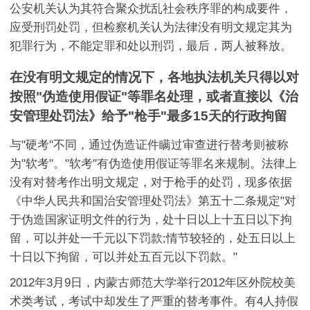
公安机关认为其符合聚众扰乱社会秩序罪的构成要件，
应受刑罚处罚，但检察机关认为法律没有明文规定其为
犯罪行为，不能定罪和处以刑罚，最后，两人被释放。
在没有明文规定的情况下，各地执法机关只得以对
按照"伪造使用假证"等罪名处理，或者直接以《治
安管理处罚法》给予"枪手"最多15天的行政拘留
与"硬考"不同，通过伪造证件瞒过审查进行替考则被称
为"软考"。"软考"有伪造使用假证等罪名来规制。法律上
没有对替考作出明文规定，对于枪手的处罚，现多依据
《中华人民共和国治安管理处罚法》第五十二条规定"对
于伪造国家证明文件的行为，处十日以上十五日以下拘
留，可以并处一千元以下罚款;情节较轻的，处五日以上
十日以下拘留，可以并处五百元以下罚款。"
2012年3月9日，内蒙古师范大学举行2012年区外院校美
术类考试，考试中却发生了严重的替考事件。有4人持假