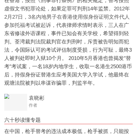
在香港，按照《刑事罪行条例》的相关规定，替考按照
虚假文书犯罪论处，如果定罪可判刑14年监禁
。2012年
2月27日，3名内地男子在香港使用假身份证明文件代人
参加托福考试被起诉
，代表律师求情时表示，三人在广
东省修读外语课程，事件已知会有关学校，希望得到轻
判。荃湾裁判法院裁判官在判刑时，斥责被告明知而犯
法，令国际认可的考试评估制度受损，行为可耻，最终3
人被判处即时入狱10个月。 2010年5月香港也曾揭发"替
考"考试案，一名18岁内地学生，收取一名港生2500港币
后，持假身份证替港生应考美国大学入学试，他最终在
观塘法院被判以串谋诈骗罪，判监半年。
袁晓彬
作者
六十秒读懂专题
在中国，枪手替考的违法成本极低，枪手被抓，只能按