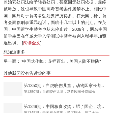
照治安处罚法给予轻微处罚，甚至因无处罚依据，最终
被释放，这也导致中国高考替考案件屡禁不止。相比中
国，国外对于替考者惩处要严厉得多。在美国，枪手替
考会面临刑事重罪起诉，面临十几年以上的刑期。在英
国，中国留学生替考也从未停止过，2009年，两名中国
留学生因在华威大学入学测试中替考被判入狱半年加驱
逐出境。 [
阅读全文
]
想知道更多
另一面：
"中国式作弊：花样百出，美国人防不胜防"
其他新闻没有告诉你的事
第1350期：白虎咬伤儿童，动物园家长都喊冤
第1350期：白虎咬伤儿童，动物园家长都喊冤
第1349期：中国粮食收购：肥了国企，坑了全民
第1349期：中国粮食收购：肥了国企，坑了全民