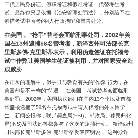
二代居民身份证、假联考证和假准考证，代替考生考
试。最终也只是依据《治安管理处罚法》，分别给予在
素描考试中替考的4人行政拘留和警告处分。
在美国， "枪手"替考会面临刑事处罚，2002年美
国在13州逮捕58名替考者，新泽西州司法部长克
里斯多佛·克里斯蒂表示，利用伪造签证在托福考
试中作弊让美国学生签证被利用，并对国家安全造
成威胁
在正常的理解中，似乎只与教育有关的"作弊"行为，在
美国却是不一样的"待遇"。在美国，考试替考会面临刑
事处罚。2002年，美国执法部门在国内13个州以及首都
华盛顿逮捕了58名在托福考试中请人代考的外国留学
生。新闻公报称，联邦调查局(FBI)、邮政局、移民归化
局(INS)及司法部等都参与了这次的逮捕行动。 新泽西州
司法部长克里斯多佛·克里斯蒂发表声明说，"这种欺诈