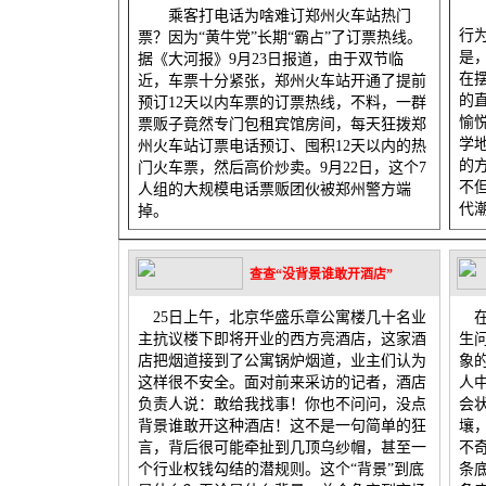
正
乘客打电话为啥难订郑州火车站热门
行
票？因为“黄牛党”长期“霸占”了订票热线。
是
据《大河报》9月23日报道，由于双节临
在
近，车票十分紧张，郑州火车站开通了提前
的
预订12天以内车票的订票热线，不料，一群
愉
票贩子竟然专门包租宾馆房间，每天狂拨郑
学
州火车站订票电话预订、囤积12天以内的热
的
门火车票，然后高价炒卖。9月22日，这个7
不
人组的大规模电话票贩团伙被郑州警方端
掉。
查查“没背景谁敢开酒店”
25日上午，北京华盛乐章公寓楼几十名业
在
主抗议楼下即将开业的西方亮酒店，这家酒
生
店把烟道接到了公寓锅炉烟道，业主们认为
象
这样很不安全。面对前来采访的记者，酒店
人
负责人说：敢给我找事！你也不问问，没点
会
背景谁敢开这种酒店！这不是一句简单的狂
壤
言，背后很可能牵扯到几顶乌纱帽，甚至一
不
个行业权钱勾结的潜规则。这个“背景”到底
条