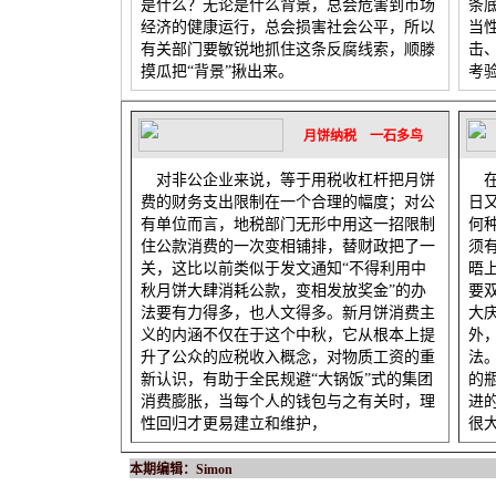
是什么？无论是什么背景，总会危害到市场
条
经济的健康运行，总会损害社会公平，所以
当性
有关部门要敏锐地抓住这条反腐线索，顺滕
击、
摸瓜把“背景”揪出来。
考
月饼纳税 一石多鸟
对非公企业来说，等于用税收杠杆把月饼
在
费的财务支出限制在一个合理的幅度；对公
日
有单位而言，地税部门无形中用这一招限制
何
住公款消费的一次变相铺排，替财政把了一
须
关，这比以前类似于发文通知“不得利用中
晤
秋月饼大肆消耗公款，变相发放奖金”的办
要
法要有力得多，也人文得多。新月饼消费主
大
义的内涵不仅在于这个中秋，它从根本上提
外
升了公众的应税收入概念，对物质工资的重
法
新认识，有助于全民规避“大锅饭”式的集团
的
消费膨胀，当每个人的钱包与之有关时，理
进
性回归才更易建立和维护，
很
本期编辑：Simon