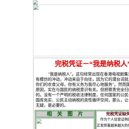
完税凭证－“我是纳税人
“我是纳税人”。这句经常出现在香港电视剧集
有模仿的冲动，冲动来自于向往，因为它的潜台词就
你们的衣食父母，你有义务为我尽心地服务”。然而
原因，实在与国民的纳税意识有关。但把罪责完全归
的。没有一个严明的税收法律制度，任何国家的公民
国库充实、公民主动纳税的良性循环空间，那么，让
无疑，是必
相 关 图 片
完税凭证缺失九
作为个人信誉证明的
正发挥着越来越大的