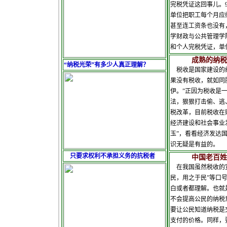
完税凭证这回事儿。
单位把职工每个月应
甚至连工资条也没有
学财政与公共管理学
和个人完税凭证，单
成熟的纳税意
“纳税光荣”有多少人真正理解？
税收是国家建设的
果没有税收，就如同
伊。”正因为税收是
法，狠狠打击偷、逃
税改革，目前税收在
经济建设和社会事业
玉”，看看经济发达
识无疑
只要求权利不承担义务的抗税者
中国老百姓并
在我国虽然税收的宣
民，用之于民”等口
白或者都理解。也就
不会提高公民的纳税
要让公民知道纳税是
支付的价格。同样，