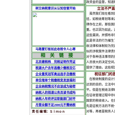
政资金的监督，知道
树立纳税意识从认知信誉开始
立法不严直接
虽然我们现在看到的
径，如税收筹划等来
律存在之前，那些国
重。也正因为如此，
这些漏洞，并颁布非
此是非法的行为催生
收法律和体制较为完
马路置钉板如此收税令人心寒
似的涉税案件法律责
相 关 链 接
对于各种违法事项的
北京建税档 完税证明作凭证
人员很大的决定空间
提供了理由，这些规
税源大户去年逃缴少缴税百亿
税征部门的恶劣
企业重奖冠军奥运选手怎缴税
在税收制度的设计当
单位埋单个税缴税变发放福利
达到的目的，立法中
企业纳税情况不应该成为秘密
平。但是在税收法律
纳税人的钱请公务员读书成吗
在征收管理过程中存
纳税人年终评议职能部门好坏
国家的税收收入。在
月营业额不足2000元不需纳税
先是征税方法的不统
对等，再者是税务人
责 任 编 辑：Ｓｉｍｏｎ