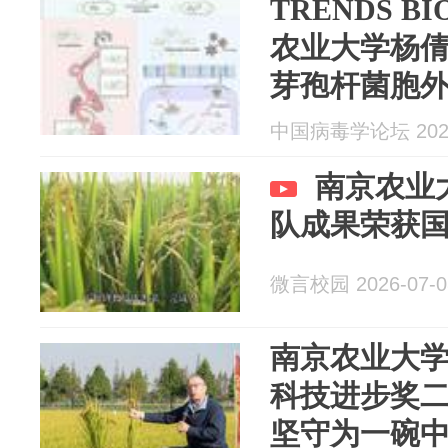
TRENDS B
农业大学杨
芽孢杆菌胞外
破解 RNAi
中国病毒学论坛 2026
题
南京农业
队成果荣获
微言校园 2026-07-0
南京农业大
科技进步奖
坚守为一碗