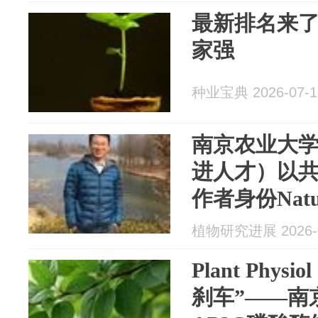
最新排名来
家强
种业宝典 2026-07-1
南京农业大
进人才）以
作者身份Nat
表研究成果
植物研究进展 2026-0
Plant Phys
刹车”——南