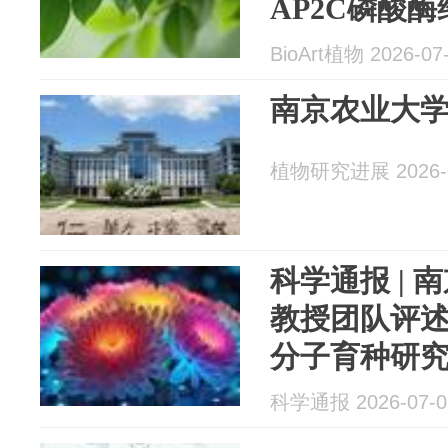
AP2C磷酸
号稳态的新
BioArt植物 2026-07
南京农业大
植物研究进展 2026-0
科学通报 |
教授团队评
分子育种研
科学通报 2026-07-0