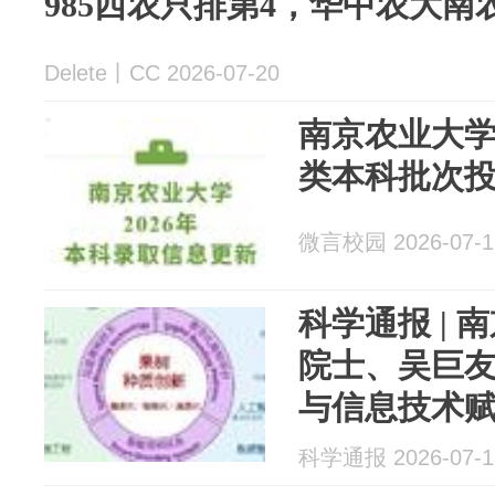
985西农只排第4，华中农大
Delete丨CC 2026-07-20
南京农业大学
类本科批次
微言校园 2026-07-1
科学通报 |
院士、吴巨
与信息技术
育种
科学通报 2026-07-1