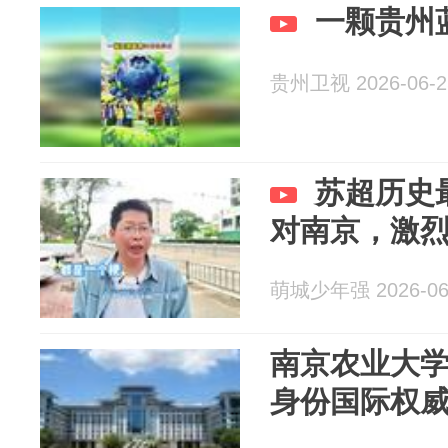
一颗贵州
贵州卫视 2026-06-2
苏超历史
对南京，激
萌城少年强 2026-06
南京农业大
身份国际权