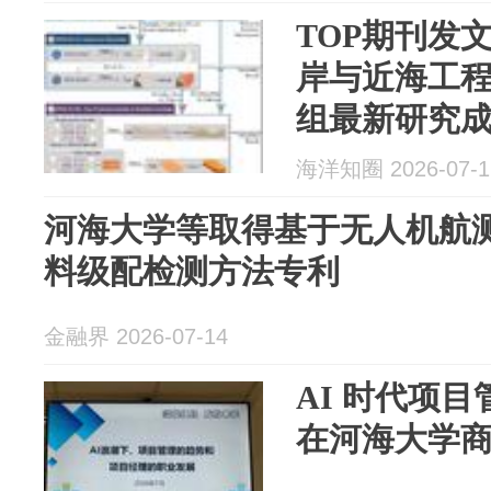
TOP期刊发
岸与近海工
组最新研究
理过程的海
海洋知圈 2026-07-1
设计框架！
河海大学等取得基于无人机航
料级配检测方法专利
金融界 2026-07-14
AI 时代项
在河海大学