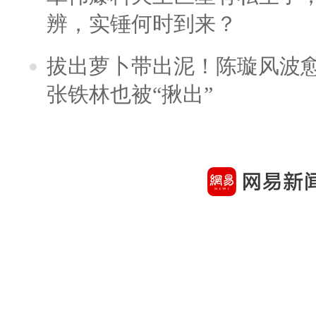
辨，实锤何时到来？
拔出萝卜带出泥！陈璇风波
张铁林也被“揪出”