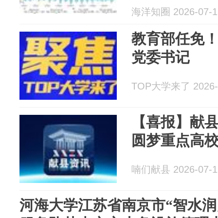
波-沙坝相互
海洋知圈 2026-07-1
面取得新进展
教育部任免！
党委书记
TOP大学来了 2026-
【喜报】献
圆梦重点高
喃们献县 2026-07-1
河海大学江苏省南京市“智水润