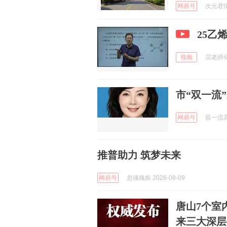
网易号
次元君情感
25乙
视频
宗老师化
市“双一流
网易号
双一流高校
推普助力 筑梦未来
网易号
忽魂魄栋 2026-08-09
唐山7个室
来三大深层