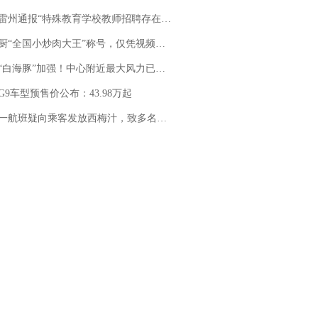
通报“特殊教育学校教师招聘存在违规行为”：已启动问责程序 副校长被停职
“全国小炒肉大王”称号，仅凭视频评出？中国烹饪协会回应
白海豚”加强！中心附近最大风力已达15级 最新研判
G9车型预售价公布：43.98万起
客发放西梅汁，致多名乘客在飞行途中排队上厕所！乘客：机上100多人只有2个厕所；客服回应：并非每架飞机都会发放西梅汁