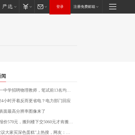
登录
注册免费邮箱
新闻
招聘物理教师，笔试前13名均遭淘汰？教育局：已叫停招聘，成立调查组全面核查
24小时开着反而更省电？电力部门回应
表面最高分辨率图像来了
价570元，搬到楼下交5060元才肯搬上楼！女子傻眼了……
建议大家买深色蛋糕”上热搜，网友：天塌了！