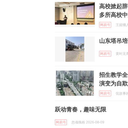
高校掀起辞
多所高校中
网易号
王姐懒人家
山东塔吊培
网易号
黄时见青 
招生教学全
演变为自欺
网易号
侃故事的阿
跃动青春，趣味无限
网易号
忽魂魄栋 2026-08-09