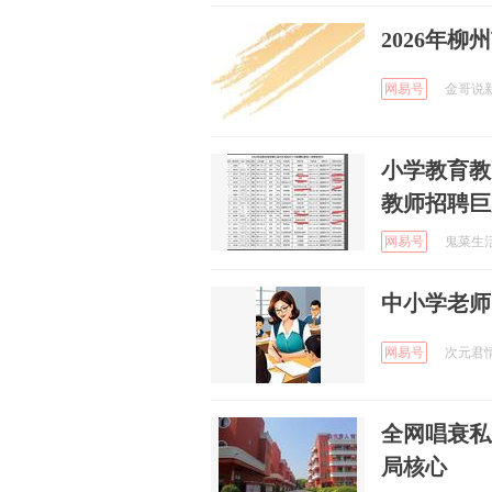
2026年
网易号
金哥说新能
小学教育教
教师招聘巨
网易号
鬼菜生活 
中小学老师
网易号
次元君情感
全网唱衰私
局核心