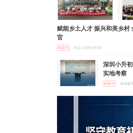
赋能乡土人才 振兴和美乡村
官
网易号
红尘 2026-08-08
深圳小升初
实地考察
网易号
科翰教育 