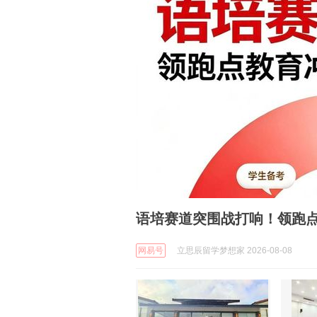
语培赛道突围战打响！领跑
网易号
立思辰留学梦想家 2026-08-08