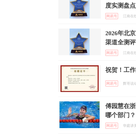
度实测盘点
网易号
江南在线头
​2026
渠道全测评
网易号
江南在线头
祝贺！工作
网易号
辉哥说动漫
傅园慧在浙
哪个部门？
网易号
华庭讲美食