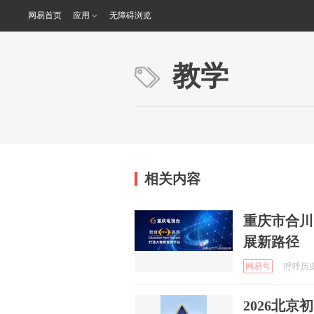
网易首页
应用
无障碍浏览
教学
相关内容
重庆市合川
展新路径
网易号
呼呼历史论
​2026