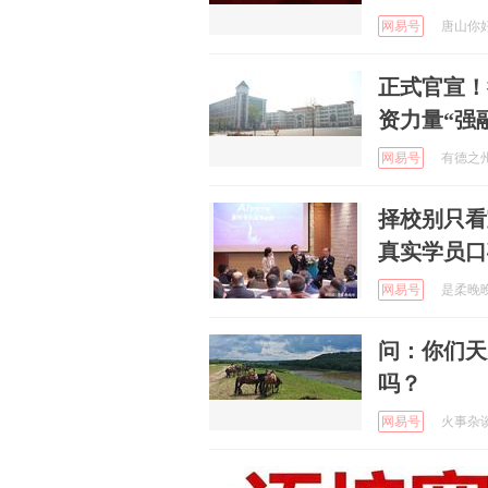
网易号
唐山你好 
正式官宣！
资力量“强
网易号
有德之州 
择校别只看
真实学员口
网易号
是柔晚晚呀
问：你们天
吗？
网易号
火事杂谈 