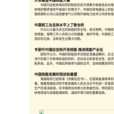
外资垂涎中国核能大餐
中国为这些核电站项目制定的官方预算为每座核反应堆15
核电的需求或持平或减少的情况下，中国在核电建设上的投
国核燃料公司以及西屋电气公司等外国电力技术公司具有强
中国核工业总体水平上了新台阶
针对公众最为关注的核能的安全性，徐玉明称，中国核能
效措施，保障工作人员和公众的健康、保护环境。中国核工
良好的记录，没有发生过重大问题。
专家吁中国应加快开发核能 推进核能产业化
欧阳予认为，中国的核能技术在制定发展战略时，应注
流行的第三代核电机组的同时，还应自主研发安全性、经济
能系统。此外，中国应积极参与国际合作，加快核聚变研究
中国核能发展的现状和展望
我国政府已经核准《京都议定书》。在提高能源效率的
重。随着我国经济的不断发展和人民生活水平的进一步提高
生产的清洁能源，在中国将会有更大的发展空间。特别是在
核电将成为改善能源结构、减轻环境污染的重要选择。