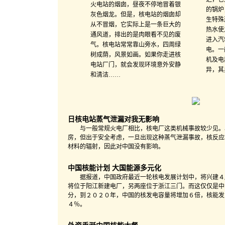
火电站的烟囱，昼夜不停地冒着银
的锅炉
灰色烟龙。但是，核电站的烟囱却
生特殊
从不冒烟，它实际上是一条巨大的
热水使
通风道，排出的是肉眼看不见的废
进入汽
气。核电站常常靠山旁水，四周绿
电。一
树成荫，风景如画。如果你走进核
机及电
电站厂门，就会发现环境意外安静
异，其
和清洁……
日核电站蒸气泄漏对我无影响
与一般常规火电厂相比，核电厂这类机械事故较少见。
房，但出于安全考虑，一旦出现这种蒸气泄漏事故，核反应
材料的辐射，因此对中国没有影响。
中国核能计划 大国能源多元化
据报道，中国政府最近一轮核电发展计划中，将兴建４
将位于阳江新建电厂，另两座位于浙江三门。而这仅仅是中
分，到２０２０年，中国的核发电容量将增加６倍，核能发
４％。