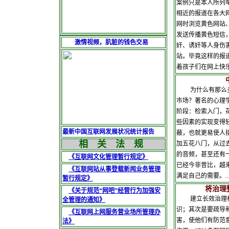
案例只是本人所列
相近的报道在各大
网时浏览黄色网站
发送传播黄色短信
激情视频，肮脏的钱色交易
奸、诱奸等人身伤
站。毕竟这样的报
着孩子们在网上快乐
为什么有那么多
市场？著名的心理
阶段：检索入门，
些因素的实现变得
最新中国互联网发展状况统计报告
蔽，也就更易使人
相 关 法 规
加五花八门，从过
的音频，甚至还有
《互联网文化管理暂行规定》
已经今非昔比，越
《互联网站从事登载新闻业务管理
满足自己
暂行规定》
将治理整顿
《关于规范“网吧”经营行为加强安
建立长效治理机
全管理的通知》
识；其次是要疏导
《互联网上网服务营业场所管理办
害，使他们有防范
法》