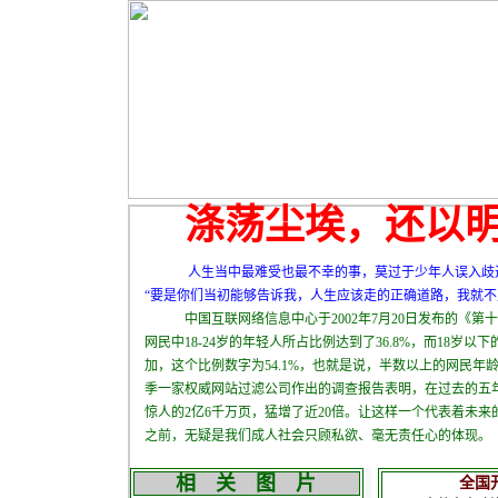
涤荡尘埃，还以明
人生当中最难受也最不幸的事，莫过于少年人误入歧途
“要是你们当初能够告诉我，人生应该走的正确道路，我就不
中国互联网络信息中心于2002年7月20日发布的《第
网民中18-24岁的年轻人所占比例达到了36.8%，而18岁以
加，这个比例数字为54.1%，也就是说，半数以上的网民年
季一家权威网站过滤公司作出的调查报告表明，在过去的五
惊人的2亿6千万页，猛增了近20倍。让这样一个代表着未
之前，无疑是我们成人社会只顾私欲、
相 关 图 片
全国开展打