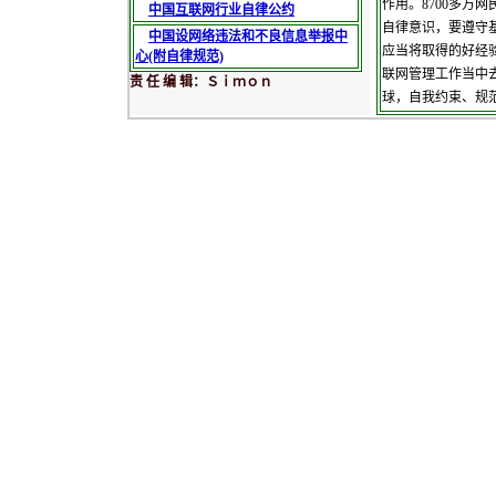
作用。8700多万
中国互联网行业自律公约
自律意识，要遵守
中国设网络违法和不良信息举报中
应当将取得的好经
心(附自律规范)
联网管理工作当中
责 任 编 辑：Ｓｉｍｏｎ
球，自我约束