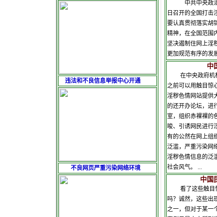
中共中央政治局
日召开的全国打击
要认真贯彻落实胡
精神，在全国范围
坚决遏制住网上淫
更加规
中国互联
在中央政府机构
违法和不良信息举报中心开通
之前可以用触目惊
淫秽色情网站提供
的还开办论坛，进行
室，组织赤裸裸的
唆、引诱网民进行
有的公然在网上组
泛滥，严重污染网
淫秽色情信息的泛
社会风气。 ...
不良网页严重污染网络环境
中国民众对
看了这些触目惊
吗？诚然，这些出
之一，但对于某一