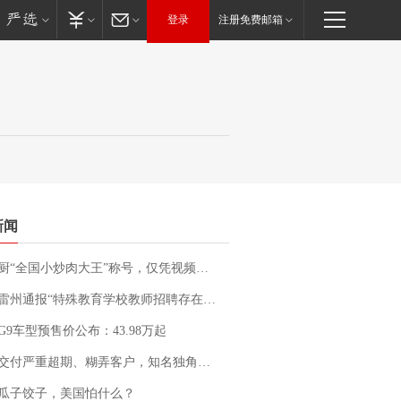
登录
注册免费邮箱
新闻
“全国小炒肉大王”称号，仅凭视频评出？中国烹饪协会回应
通报“特殊教育学校教师招聘存在违规行为”：已启动问责程序 副校长被停职
G9车型预售价公布：43.98万起
期、糊弄客户，知名独角兽车企创始人回应：都没证据，将依法采取措施，“本人长期与美国交管局保持沟通，对方表示肯定”
瓜子饺子，美国怕什么？