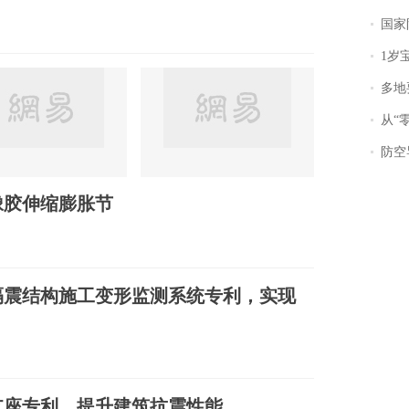
国家防
1岁宝宝碰
多地
从“零风
防空导
橡胶伸缩膨胀节
隔震结构施工变形监测系统专利，实现
支座专利，提升建筑抗震性能