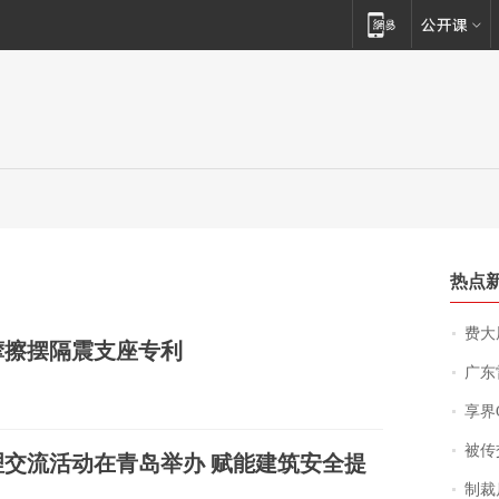
热点
费大厨
摩擦摆隔震支座专利
广东雷州
享界
被传交付严重超
交流活动在青岛举办 赋能建筑安全提
制裁