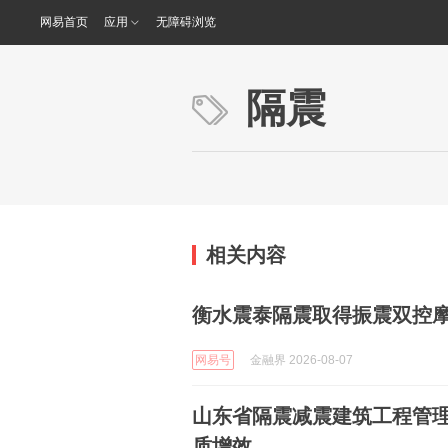
网易首页
应用
无障碍浏览
隔震
相关内容
衡水震泰隔震取得振震双控
网易号
金融界 2026-08-07
山东省隔震减震建筑工程管理
质增效