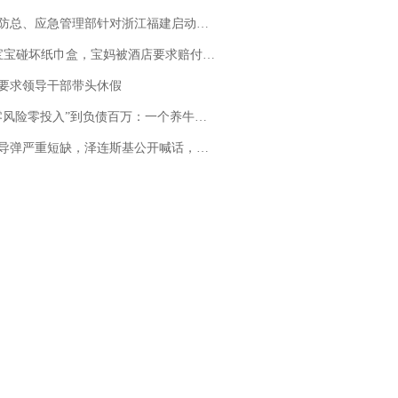
总、应急管理部针对浙江福建启动防汛防台风四级应急响应
坏纸巾盒，宝妈被酒店要求赔付924元！三亚一酒店回复：骨瓷定制！网友一查价格，吵翻了
要求领导干部带头休假
险零投入”到负债百万：一个养牛项目崩盘后，谁该为农户的贷款买单丨红星调查
弹严重短缺，泽连斯基公开喊话，乌克兰失去导弹拦截能力？