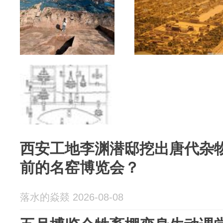
西安工地李渊潜邸挖出唐代杂
前的名窑博览会？
落水的焱燚 2026-08-08