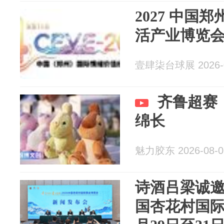
2027 中国
活产业博览
壹肆柒台球展 2026-0
齐鲁超赛
绵长
魅力胶东 2026-08-0
诗酒吕梁诚邀八
国杏花村国际