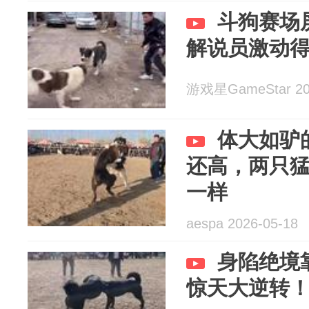
斗狗赛场
解说员激动
游戏星GameStar 202
体大如驴
还高，两只
一样
aespa 2026-05-18
身陷绝境
惊天大逆转