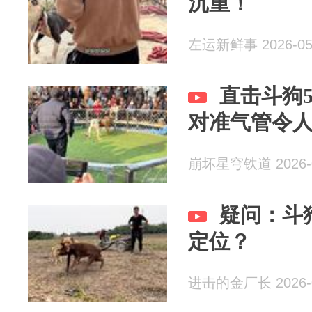
沉重！
左运新鲜事 2026-05
直击斗狗
对准气管令
崩坏星穹铁道 2026-0
疑问：斗
定位？
进击的金厂长 2026-0