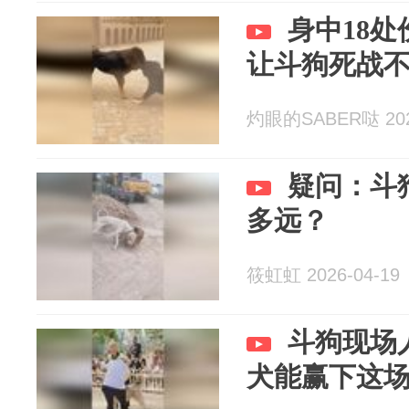
身中18
让斗狗死战
灼眼的SABER哒 2026
疑问：斗
多远？
筱虹虹 2026-04-19
斗狗现场
犬能赢下这