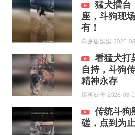
猛犬擂台
座，斗狗现
有！
嘞是唐孃孃 2026-03
看猛犬打
自持，斗狗
精神永存
搞笑成哥 2026-03-0
传统斗狗
磋，点到为