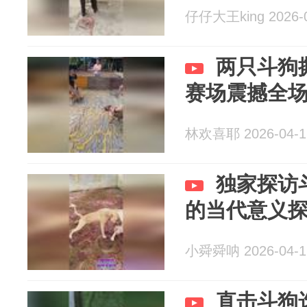
仔仔大王king 2026-0
两只斗狗
赛场震撼全
林欢喜耶 2026-04-1
独家探访
的当代意义
小舜舜呐 2026-04-1
直击斗狗