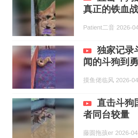
真正的铁血
Patient二音 2026-0
独家记录
闻的斗狗到
摸鱼佬临风 2026-04
直击斗狗
者同台较量
藤圆拖孩er 2026-04