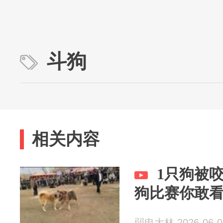
斗狗
相关内容
1只狗被
狗比赛你敢
弱电大林 2026-06-0