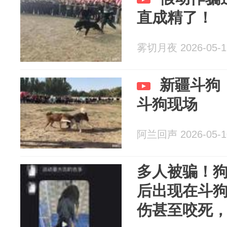
直成精了！
雾切月夜 2026-05-1
新疆斗狗
斗狗现场
阿兰回声 2026-05-1
多人被骗！
后出现在斗
伤甚至咬死