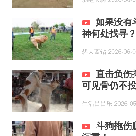
如果没有
神何处找寻
碧天蓝钻 2026-06-0
直击负伤
可见骨仍不
生活吕吕乐 2026-05
斗狗拖伤