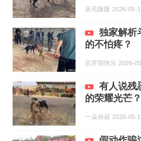
呆毛隆隆 2026-05-1
独家解析
的不怕疼？
吉罗很快乐 2026-05
有人说残
的荣耀光芒
一朵叔叔 2026-05-1
假动作骗