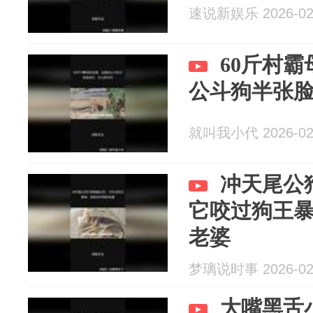
速说新娱乐 2026-02
60斤村
公斗狗半张
就叫我小代 2026-02
冲天尾公
它咬过狗王
老婆
梦璃说时事 2026-02
大嘴黑舌