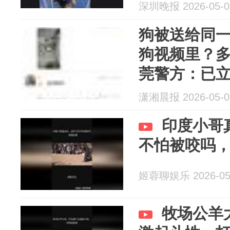
案！
深圳晚报 2026-05-0
狗被送给同
狗视频里？
莞警方：已
潇湘晨报 2026-05-0
印度小哥
不怕被咬吗
姬蓉聊娱乐 2026-05
牧场公羊