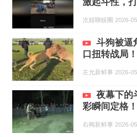
激起斗性，
次姐聊娱圈 2026-05
斗狗被逼
口扭转战局
左允新鲜事 2026-05
夜幕下的
彩瞬间定格
右阀新鲜事 2026-05