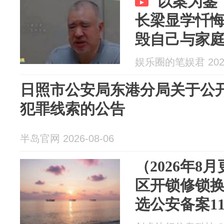
以案为鉴
长梁显学忏
毁自己与家
娱乐圈的笔娱君 2026
日照市公安局东港分局关于公
犯罪线索的公告
半岛官网 2026-08-06
（2026年8
区开锁修锁
选公安备案1