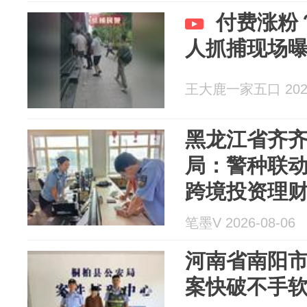
付费涨粉
人抓捕现场
王大鹿一家五口 2026
黑龙江省齐
局：警种联动
跨境投资理
笔墨V 2026-08-06
河南省南阳
案快破不手软