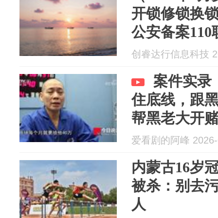
开锁修锁换
公安备案11
创睿达行信息科技 202
案件实录
住底线，跟
帮黑老大开
爱看剧的阿峰 2026-0
内蒙古16岁
被杀：别去
人