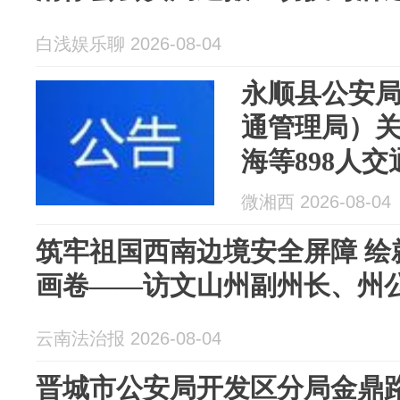
白浅娱乐聊 2026-08-04
永顺县公安
通管理局）
海等898人
处理拟作出
微湘西 2026-08-04
筑牢祖国西南边境安全屏障 绘
画卷——访文山州副州长、州
云南法治报 2026-08-04
晋城市公安局开发区分局金鼎