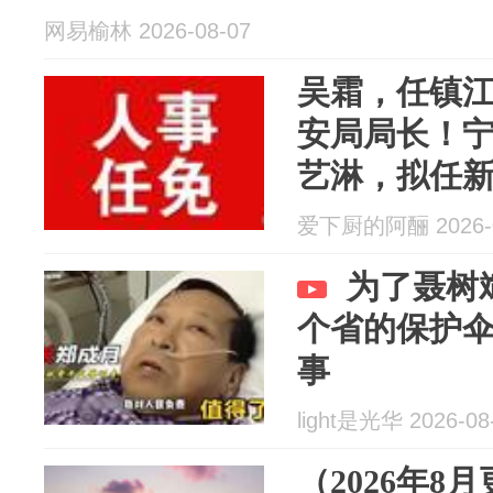
网易榆林 2026-08-07
吴霜，任镇
安局局长！
艺淋，拟任
爱下厨的阿酾 2026-0
为了聂树
个省的保护
事
light是光华 2026-08
（2026年8