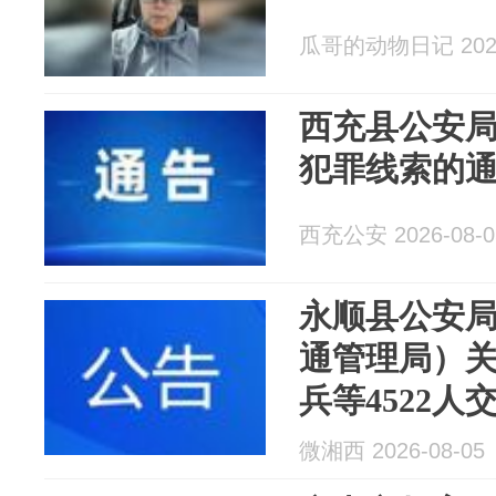
瓜哥的动物日记 2026
西充县公安
犯罪线索的
西充公安 2026-08-0
永顺县公安
通管理局）
兵等4522
处理 拟作
微湘西 2026-08-05
告