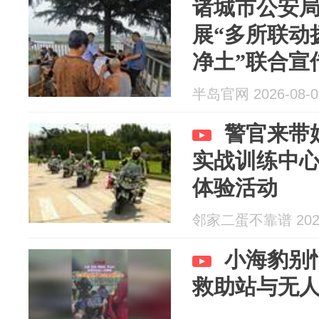
诸城市公安
展“多所联动
净土”联合宣
半岛官网 2026-08-0
警官来带
实战训练中
体验活动
邻家二蛋不靠谱 2026
小海豹别
救助站与无