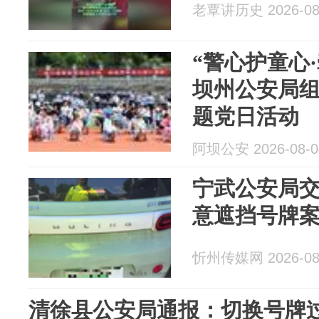
老覃讲历史 2026-08
“警心护童心
坝州公安局
题党日活动
阿坝公安 2026-08-0
宁武公安局
意遮挡号牌
忻州传媒网 2026-08
清徐县公安局通报：切换号牌过