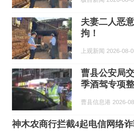
夫妻二人恶意
拘！
上观新闻 2026-08-0
曹县公安局
季酒驾专项
曹县信息港 2026-08
神木农商行拦截4起电信网络