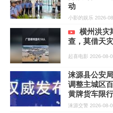
动
小影的娱乐 2026-08
横州洪灾
查，莫借天
起喜电影 2026-08-0
涞源县公安
调整主城区
黄牌货车限
涞源交警 2026-08-0