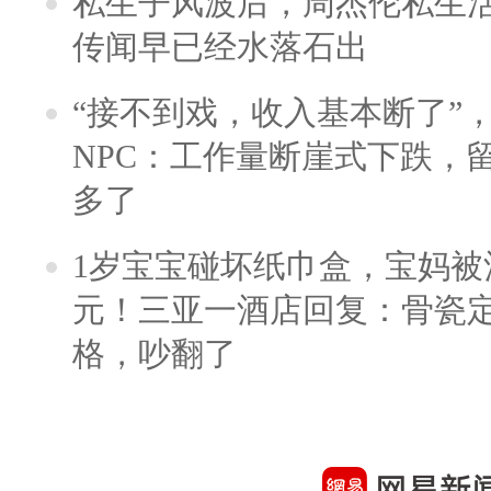
私生子风波后，周杰伦私生活
传闻早已经水落石出
“接不到戏，收入基本断了”，
NPC：工作量断崖式下跌，
多了
1岁宝宝碰坏纸巾盒，宝妈被酒
元！三亚一酒店回复：骨瓷
格，吵翻了