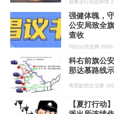
创睿达行信息科技 202
强健体魄，
公安局致全
查收
玛拉沁信息网 2026-0
科右前旗公安
那达慕路线
奇思妙想生活家 2026
【夏打行动
派出所连续