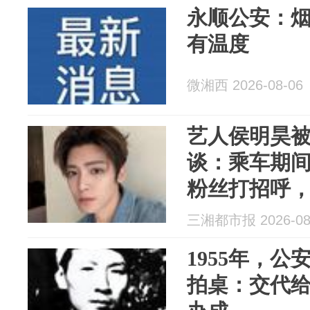
永顺公安：
有温度
微湘西 2026-08-06
艺人侯明昊
谈：乘车期
粉丝打招呼
患，永康市
三湘都市报 2026-08
报警
1955年，
拍桌：交代