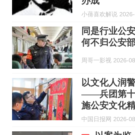
办成
小蒨喜欢解说 2026-0
同是行业公
何不归公安
周哥一影视 2026-08
以文化人润警
——兵团第
施公安文化
中国日报网 2026-08