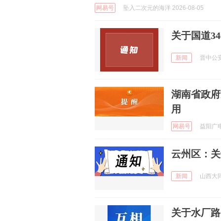
网易号
坠入二次元的海洋 2026-08-05
关于国道3
新闻
晋中公安 
湖南省政府
用
网易号
益阳广电 
云州区：关
新闻
山西大同交
关于水厂路