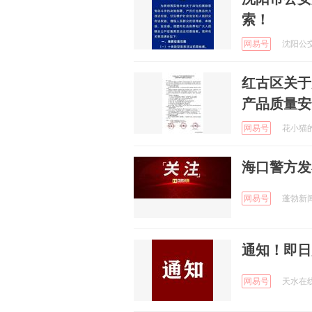
索！
网易号
沈阳公交网
红古区关于
产品质量安
网易号
花小猫的美
海口警方发
网易号
蓬勃新闻 
通知！即日
网易号
天水在线 