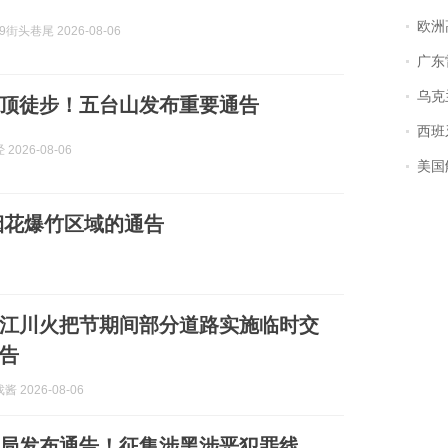
欧洲
99街头巷尾 2026-08-06
广东雷州
乌克兰宣
顶徒步！五台山发布重要通告
西班牙飞地
2026-08-06
美国
烟花爆竹区域的通告
6年江川火把节期间部分道路实施临时交
告
 2026-08-06
局发布通告！征集涉黑涉恶犯罪线