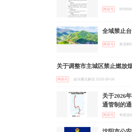
网易号
80999
全域禁止台
网易号
新浪财经 
关于调整市主城区禁止燃放
网易号
娱乐圈见解说 2026-08-06
关于202
通管制的通
网易号
奇葩游戏酱
沈阳市公安