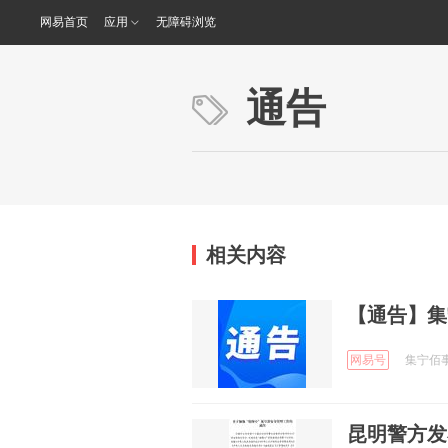
网易首页
应用
无障碍浏览
通告
相关内容
【通告】集
网易号
集宁佰事通
昆明警方发