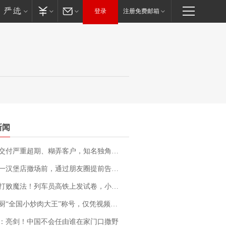
登录
注册免费邮箱
新闻
期、糊弄客户，知名独角兽车企创始人回应：都没证据，将依法采取措施，“本人长期与美国交管局保持沟通，对方表示肯定”
撤场前，通过朋友圈提前告知逐一退费，有顾客仅剩1元也全被退回，分文不少；顾客：言而有信，让人感动
法！列车员高铁上发试卷，小朋友一秒静音，12306回应：列车员个人行为，不是铁路规定
“全国小炒肉大王”称号，仅凭视频评出？中国烹饪协会回应
：亮剑！中国不会任由谁在家门口撒野