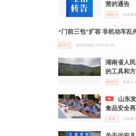
营的通告
网易号
淮南发布 
“门前三包”扩容 非机动车
网易号
新快报新闻 2026-08-05
湖南省人民
的工具和方
网易号
务林人 2
山东
食品安全再
视频
王姐懒人家
关于远安县