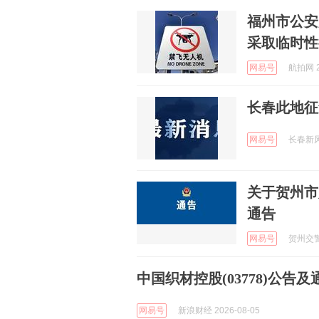
福州市公安
采取临时性
网易号
航拍网 2
长春此地征
网易号
长春新风采
关于贺州市
通告
网易号
贺州交警 
中国织材控股(03778)公告及通告 
网易号
新浪财经 2026-08-05