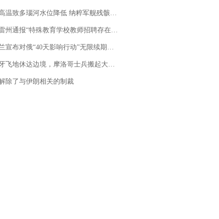
高温致多瑙河水位降低 纳粹军舰残骸重见天日
通报“特殊教育学校教师招聘存在违规行为”：已启动问责程序 副校长被停职
布对俄“40天影响行动”无限续期，7月两国对轰数据均创纪录
休达边境，摩洛哥士兵搬起大石块投向移民引争议，此前一天内数万人从摩洛哥涌入西班牙
解除了与伊朗相关的制裁