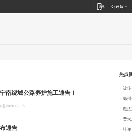
热点
被传交付严重超
宁南绕城公路养护施工通告！
郑州一汉堡店
 2026-08-06
魔法打败魔
费大厨
布通告
社评