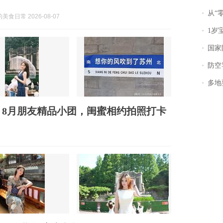
从“零风
食日常 2026-08-07
1岁宝宝碰
国家防
防空导
多地
8月朋友精品小团，闺蜜相约拍照打卡