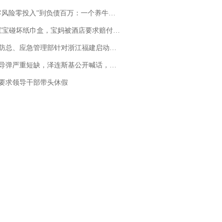
险零投入”到负债百万：一个养牛项目崩盘后，谁该为农户的贷款买单丨红星调查
坏纸巾盒，宝妈被酒店要求赔付924元！三亚一酒店回复：骨瓷定制！网友一查价格，吵翻了
总、应急管理部针对浙江福建启动防汛防台风四级应急响应
弹严重短缺，泽连斯基公开喊话，乌克兰失去导弹拦截能力？
要求领导干部带头休假