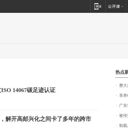
热点
费大厨
O 14067碳足迹认证
享界
广东雷州
被传交付严重超
8 米，解开高邮兴化之间卡了多年的跨市
制裁