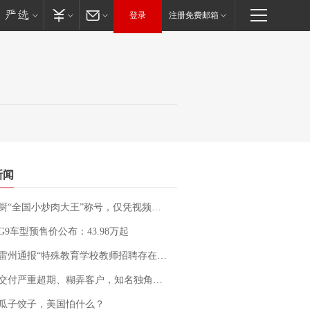
登录
注册免费邮箱
新闻
“全国小炒肉大王”称号，仅凭视频评出？中国烹饪协会回应
G9车型预售价公布：43.98万起
通报“特殊教育学校教师招聘存在违规行为”：已启动问责程序 副校长被停职
期、糊弄客户，知名独角兽车企创始人回应：都没证据，将依法采取措施，“本人长期与美国交管局保持沟通，对方表示肯定”
瓜子饺子，美国怕什么？