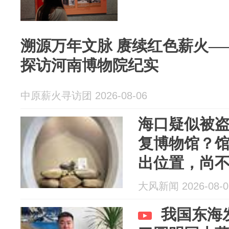
溯源万年文脉 赓续红色薪火—
探访河南博物院纪实
中原薪火寻访团 2026-08-06
海口疑似被
复博物馆？
出位置，尚
内展出，目
大风新闻 2026-08-0
最终结论
我国东海