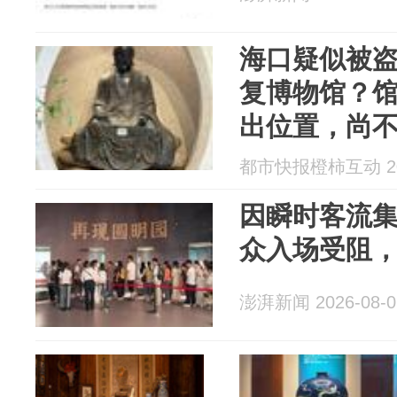
海口疑似被
复博物馆？
出位置，尚
内展出，目
都市快报橙柿互动 202
最终结论
因瞬时客流
众入场受阻
澎湃新闻 2026-08-0