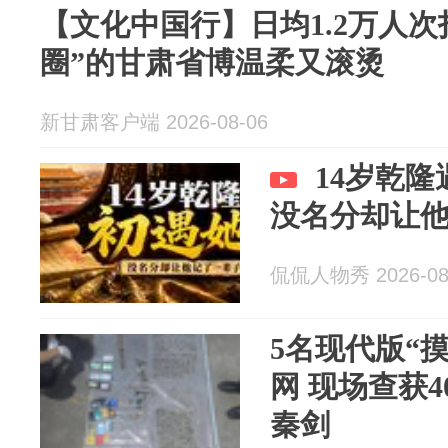
【文化中国行】日均1.2万人次
圈”的甘肃省博温柔又滚烫
新甘肃客户端 2026-08-06
14岁乾
没名分却让
侃侃人物秀 2026-08
5名现代版“
网 现场查获
秦剑