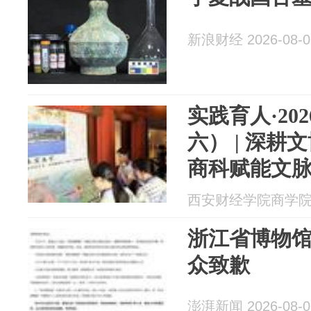
新浪财经 2026-08-0
实践育人·20
六） | 深
商科赋能文脉
（3）]
西安财经学院商学院 20
浙江省博物
众致歉
澎湃新闻 2026-08-0