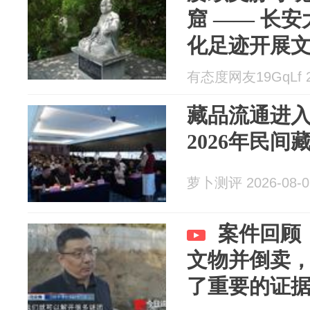
窟 —— 长
化足迹开展
有态度网友19GqLf 20
藏品流通进入
2026年民
萝卜测评 2026-08-0
案件回顾
文物并倒卖
了重要的证