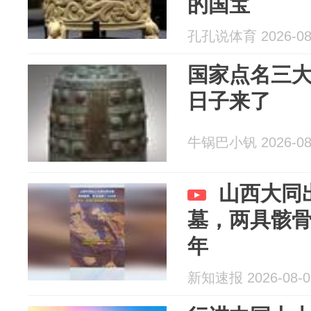
的国宝
孔孔说体育 2026-08
国家点名三大
日子来了
牛锅巴小钒 2026-08
山西大同
墓，两具骸骨
年
新知速报 2026-08-0