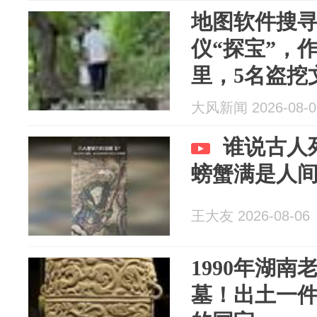
地图软件搜
仪“探宝”，
里，5名盗挖
警方刑拘
大风新闻 2026-08-0
谁说古人
螃蟹满是人
王大友 2026-08-06
1990年湖
墓！出土一