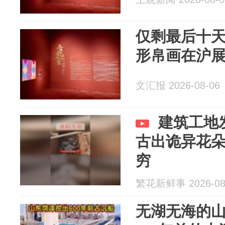
仅剩最后十天
形帛画在沪
文汇报 2026-08-06
建筑工地
古出诡异花
穷
繁花新鲜事 2026-08
无湖无海的