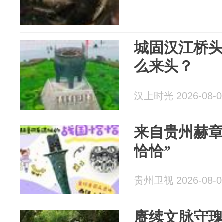
城固汉江桥
么来头？
汉上时光 2026-08-0
来自贵州赫章
恰恰”
贵州卫视 2026-08-0
赓续文脉守瑰