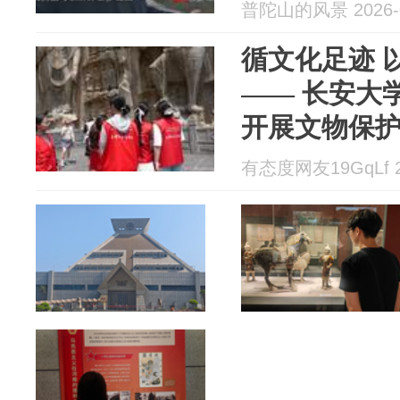
普陀山的风景 2026-0
循文化足迹 
—— 长安大
开展文物保
有态度网友19GqLf 20