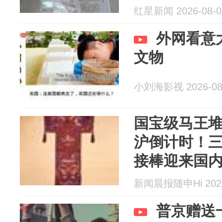
红星新闻 2026-08-0
外网看意
文物
小刘海影视 2026-08
国宝级马王堆
沪倒计时！三
接棒迎来国
新闻晨报随申Hi 2026
普京赠送