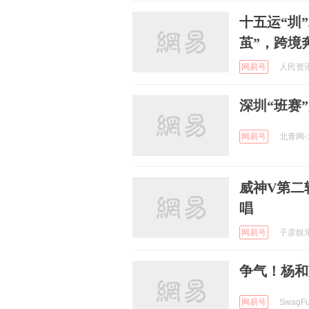
十五运“圳
茧”，跨境
网易号
人民资讯 
深圳“班赛
网易号
北青网-北
威神V第二轮
唱
网易号
子彦娱乐 
争气！杨和
网易号
SwagFu