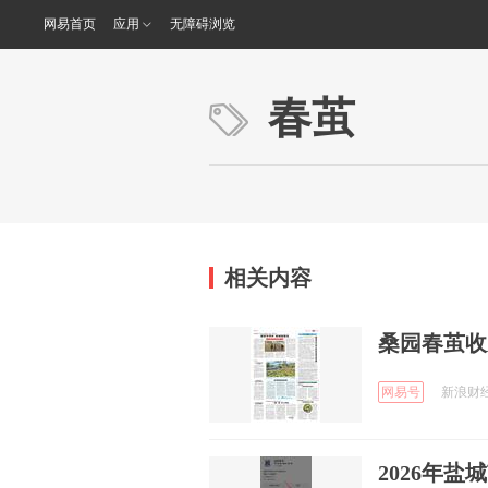
网易首页
应用
无障碍浏览
春茧
相关内容
桑园春茧收
网易号
新浪财经 
2026年