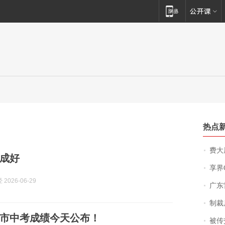
热点
费大厨
成好
享界
2026-06-29
广东雷州
制裁
盐城市中考成绩今天公布！
被传交付严重超