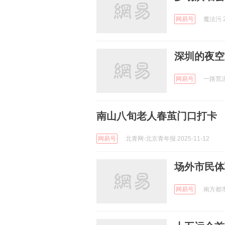
网易号
魔法污 2
深圳的夜空
网易号
一路荒凉如
南山八旬老人春茧门口打卡
网易号
北青网-北京青年报 2025-11-12
场外市民体
网易号
南方都市报