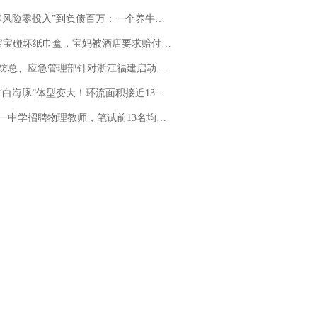
险零投入”到负债百万：一个养牛项目崩盘后，谁该为农户的贷款买单丨红星调查
坏纸巾盒，宝妈被酒店要求赔付924元！三亚一酒店回复：骨瓷定制！网友一查价格，吵翻了
总、应急管理部针对浙江福建启动防汛防台风四级应急响应
白海豚”体型变大！环流面积接近13个浙江那么大
招聘物理教师，笔试前13名均遭淘汰？教育局：已叫停招聘，成立调查组全面核查