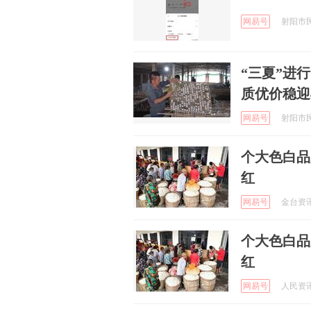
网易号
射阳市民 
“三夏”进
质优价稳迎
网易号
射阳市民 
个大色白品
红
网易号
金台资讯 
个大色白品
红
网易号
人民资讯 