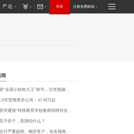
登录
注册免费邮箱
新闻
“全国小炒肉大王”称号，仅凭视频评出？中国烹饪协会回应
G9车型预售价公布：43.98万起
通报“特殊教育学校教师招聘存在违规行为”：已启动问责程序 副校长被停职
瓜子饺子，美国怕什么？
期、糊弄客户，知名独角兽车企创始人回应：都没证据，将依法采取措施，“本人长期与美国交管局保持沟通，对方表示肯定”