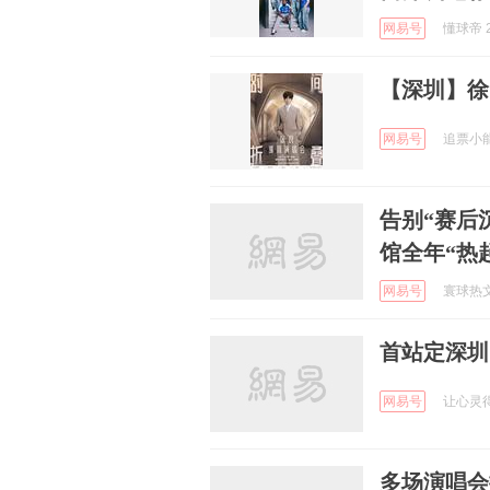
网易号
懂球帝 2
【深圳】徐
网易号
追票小能手
告别“赛后
馆全年“热
网易号
寰球热文 
首站定深圳
网易号
让心灵得以
多场演唱会