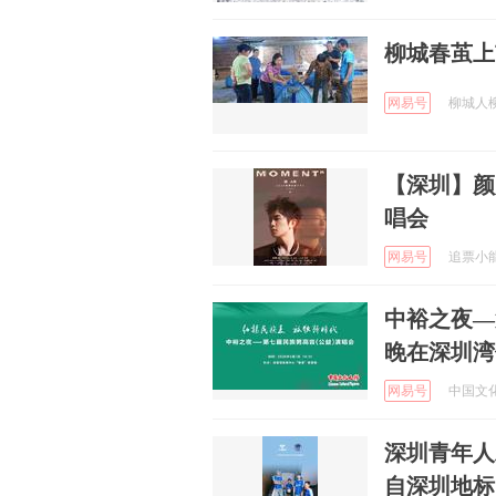
柳城春茧上
网易号
柳城人柳城
【深圳】颜
唱会
网易号
追票小能手
中裕之夜—
晚在深圳湾
网易号
中国文化人
深圳青年人
自深圳地标