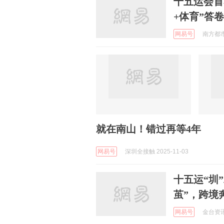
十五运会首
+体育”答卷
网易号
南方都市报
就在南山！错过再等4年
网易号
深圳全接触 2025-11-03
十五运“圳
茧”，跨境
网易号
金台资讯 