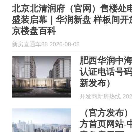
北京北清润府（官网）售楼处
盛装启幕｜华润新盘 样板间开
京楼盘百科
新房直通车88 2026-08-08
肥西华润中
认证电话号码
新发布）
开发商新房热线 2026
（官方发布）
方首页网站-