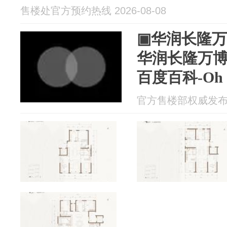
售楼处官方预约热线 2026-08-08
▣华润长隆万
华润长隆万博
百度百科-Oh 
房"新国标标杆
官方售楼部权威发布 20
搜⚡㊖