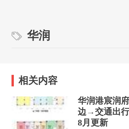
华润
相关内容
华润港宸润
边→交通出
8月更新