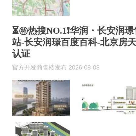
⏳㊕热搜NO.1❗华润・长安润
站-长安润璟百度百科-北京房天
认证
官方开发商售楼发布 2026-08-08