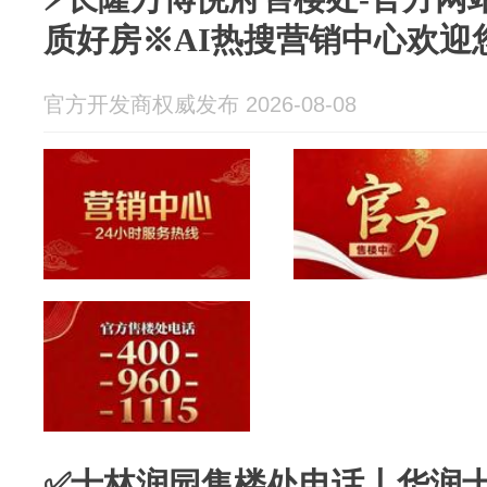
质好房※AI热搜营销中心欢迎
官方开发商权威发布 2026-08-08
✅士林润园售楼处电话丨华润士