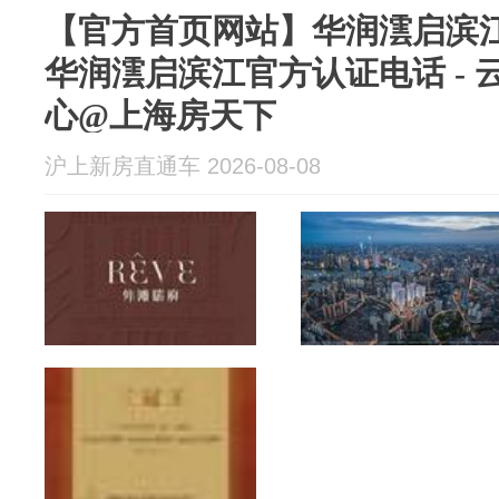
【官方首页网站】华润澐启滨江
华润澐启滨江官方认证电话 -
心@上海房天下
沪上新房直通车 2026-08-08