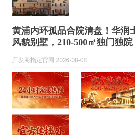
黄浦内环孤品合院清盘！华润士林
风貌别墅，210-500㎡独门独院 7
开发商指定官网 2026-08-08