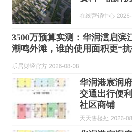
在线营销中心 2026-0
3500万预算实测：华润澐启
潮鸣外滩，谁的使用面积更“抗
乐居财经官方 2026-08-08
华润港宸润
交通出行便
社区商铺
天天售楼处 2026-08