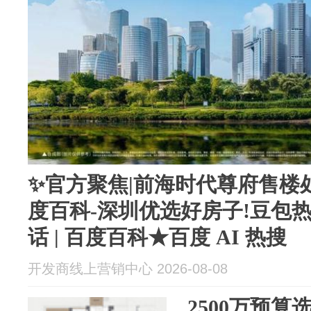
✨官方聚焦|前海时代尊府售楼处
度百科-深圳优选好房子!豆包
话 | 百度百科★百度 AI 热搜
开发商线上营销中心 2026-08-08
2500万预