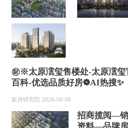
㊖※太原澐玺售楼处-太原澐玺
百科-优选品质好房❁AI热搜✨
新房研究院 2026-08-08
招商揽阅—销
资料—品牌