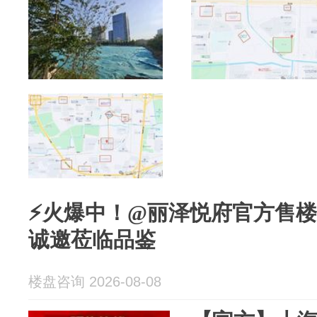
⚡火爆中！@丽泽悦府官方售
诚邀莅临品鉴
楼盘咨询 2026-08-08