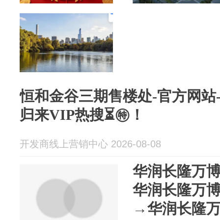
恒和金谷三期售楼处-官方网站
归来VIP热搜⏳㊕！
开发商线上营销中心 2026-08-08
华润长隆万
华润长隆万
→华润长隆