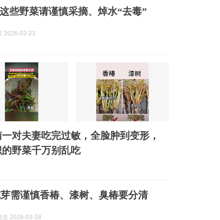
这些野菜请谨慎采摘、焯水“去毒”
2026-03-23
南一对夫妻吃完过敏，全脸肿到变形，
识的野菜千万别乱吃
吃芽需谨慎香椿、漆树、臭椿要分清
 2026-03-18