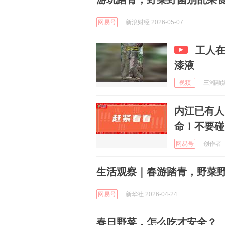
网易号
新浪财经 2026-05-07
工人
漆液
视频
三湘融媒 
内江已有人
命！不要碰
网易号
创作者_1
生活观察｜春游踏青，野菜
网易号
新华社 2026-04-24
春日野菜，怎么吃才安全？