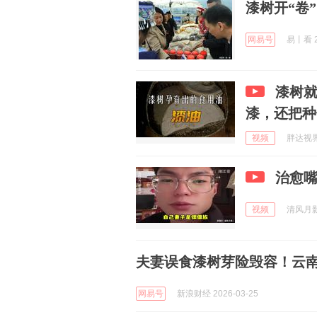
漆树开“卷
网易号
易丨看 2
漆树
漆，还把种
视频
胖达视界 
治愈
视频
清风月影j
夫妻误食漆树芽险毁容！云南发
网易号
新浪财经 2026-03-25