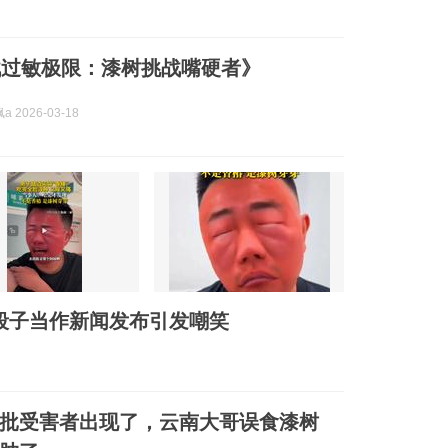
战过敏极限：漆树挑战嘴硬者》
 2026-03-18
段子当作新闻发布引发嘲笑
批受害者出现了，云南大哥误食漆树