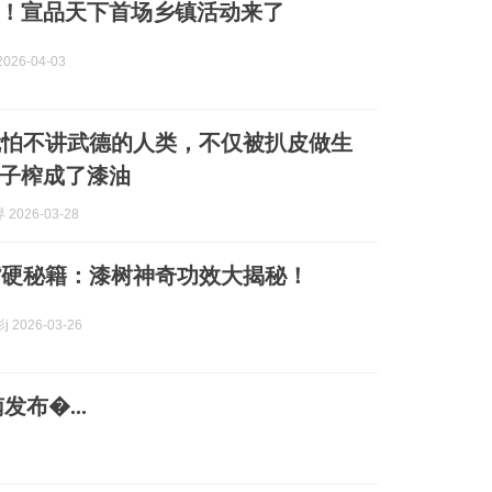
”！宣品天下首场乡镇活动来了
026-04-03
就怕不讲武德的人类，不仅被扒皮做生
子榨成了漆油
2026-03-28
嘴硬秘籍：漆树神奇功效大揭秘！
 2026-03-26
布�...