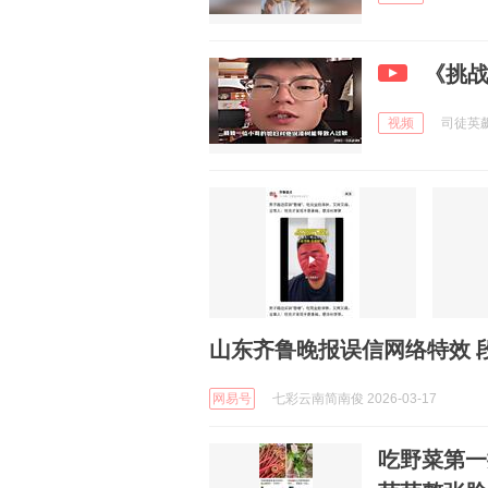
《挑
视频
司徒英飙a
山东齐鲁晚报误信网络特效 
网易号
七彩云南简南俊 2026-03-17
吃野菜第一