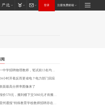
登录
注册免费邮箱
新闻
招聘物理教师，笔试前13名均遭淘汰？教育局：已叫停招聘，成立调查组全面核查
24小时开着反而更省电？电力部门回应
表面最高分辨率图像来了
价570元，搬到楼下交5060元才肯搬上楼！女子傻眼了……
通报“特殊教育学校教师招聘存在违规行为”：已启动问责程序 副校长被停职