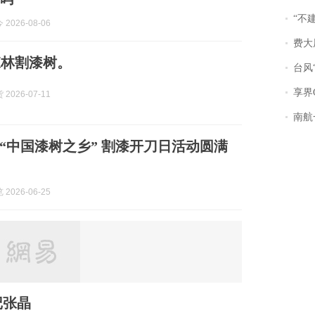
“不
2026-08-06
费大厨
森林割漆树。
台风“
享界
2026-07-11
南航一航班疑向乘
“中国漆树之乡” 割漆开刀日活动圆满
2026-06-25
记张晶