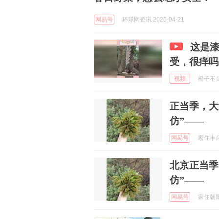
网易号
环球网资讯 2026-04-21
这是
受，很痒吗
视频
橙子不是橘
正当季，大
仿”——
网易号
家住丰台 
北京正当季
仿”——
网易号
家住朝阳 