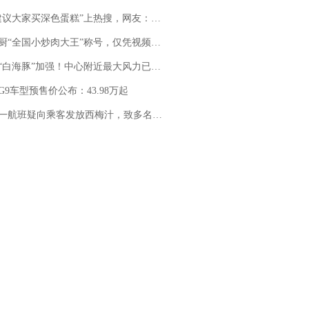
建议大家买深色蛋糕”上热搜，网友：天塌了！
“全国小炒肉大王”称号，仅凭视频评出？中国烹饪协会回应
白海豚”加强！中心附近最大风力已达15级 最新研判
G9车型预售价公布：43.98万起
客发放西梅汁，致多名乘客在飞行途中排队上厕所！乘客：机上100多人只有2个厕所；客服回应：并非每架飞机都会发放西梅汁