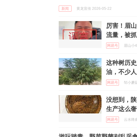
新闻
黄龙宣传 2026-05-22
厉害！眉山
流量，被抓
网易号
眉山小4发
这种树历史
油，不少人
网易号
邹小蘑菇 
没想到，陕
生产这么奢
网易号
云水终南 
游玩踏青，野菜野菌别乱采