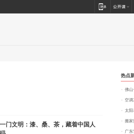
热点
佛山一中学
空调
太阳
搬家报
一门文明：漆、桑、茶，藏着中国人
广东雷州
码