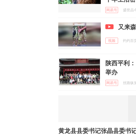
网易号
盛世品今 
又来
视频
灼灼百货 
陕西平利：
举办
网易号
丝路纵览 
黄龙县县委书记张晶县委书