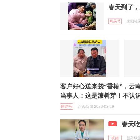
春天到了，
网易号
耒阳社区 
客户好心送来袋“香椿”，云
当事人：这是漆树芽！不认
网易号
洪观新闻 2026-03-19
春天
视频
普外耿医生