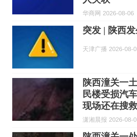
华商网 2026-08-06
突发 | 陕西
天津广播 2026-08-0
陕西潼关一
民楼受损汽
现场还在搜
潇湘晨报 2026-08-0
陕西潼关一