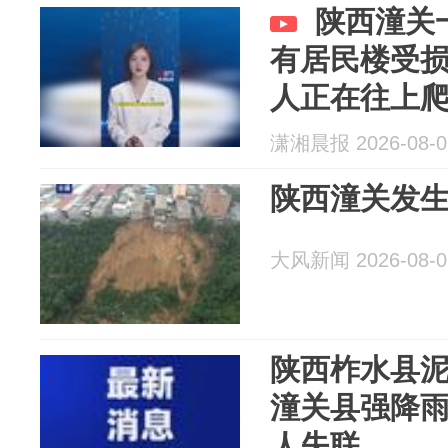
陕西潼关
有居民楼受
人正在往上
潇湘晨报 2026-08-0
陕西潼关发生
大风新闻 2026-08-0
陕西柞水县泥
潼关县强降雨
人失联