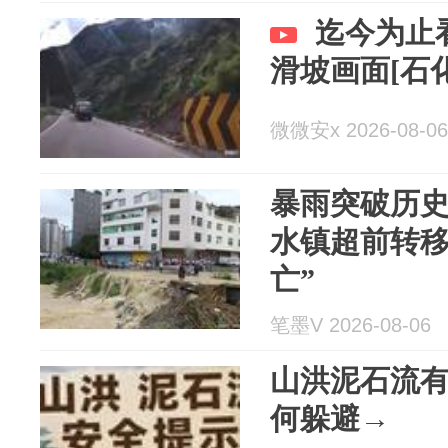
迄今为止
滑坡画面[石化
微微安x 2026-08-06
暴雨突破历
水镇超前转移
亡”
笔墨V 2026-08-06
山洪泥石流
何躲避→