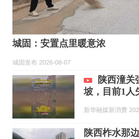
城固：安置点里暖意浓
城固发布 2026-08-07
陕西潼关
坡，目前1人
新华融媒新消费 2026
陕西柞水那