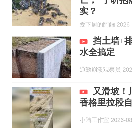
实？
爱下厨的阿酾 2026-0
挡土墙+
水全搞定
通勤崩溃观察员 2026
又滑坡！
香格里拉段
小陆工作室 2026-08