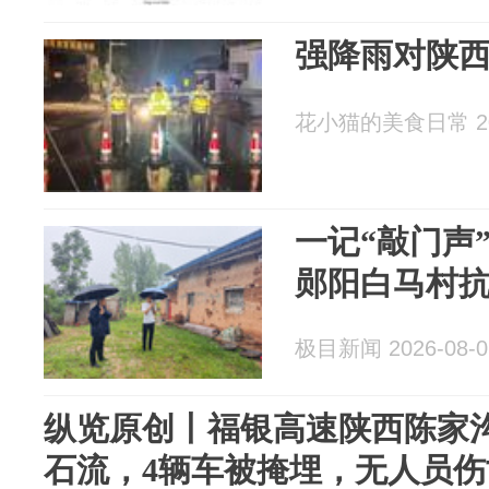
强降雨对陕
花小猫的美食日常 202
一记“敲门声”
郧阳白马村
极目新闻 2026-08-0
纵览原创丨福银高速陕西陈家
石流，4辆车被掩埋，无人员