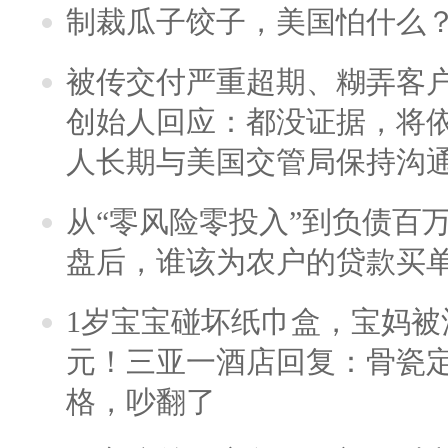
制裁瓜子饺子，美国怕什么
被传交付严重超期、糊弄客
创始人回应：都没证据，将依
人长期与美国交管局保持沟通
从“零风险零投入”到负债百
盘后，谁该为农户的贷款买
1岁宝宝碰坏纸巾盒，宝妈被酒
元！三亚一酒店回复：骨瓷
格，吵翻了