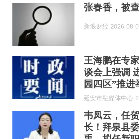
张春香，被
新浪财经 2026-08-0
王海鹏在专
谈会上强调 
园四区”推进
协调发展新
延安市融媒体中心 202
韦凤云，任
长！拜泉县
禹，拟任新