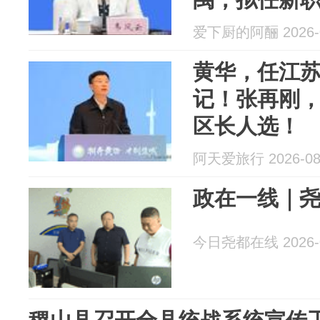
爱下厨的阿酾 2026-0
黄华，任江
记！张再刚
区长人选！
阿天爱旅行 2026-08
政在一线｜
今日尧都在线 2026-0