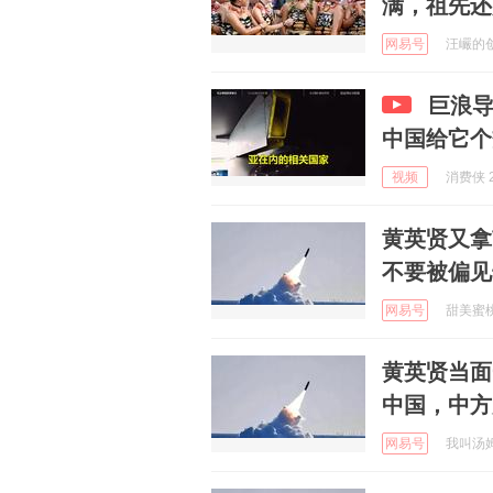
满，祖先还
网易号
汪巗的创业
巨浪
中国给它个
视频
消费侠 2
黄英贤又拿
不要被偏见
网易号
甜美蜜桃派
黄英贤当面
中国，中方
网易号
我叫汤姆 