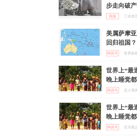
步走向破产
视频
三农老历 
美属萨摩亚
回归祖国？
网易号
世界纵横说
世界上“最
晚上睡觉都
网易号
恋人视角 
世界上“最
晚上睡觉都
网易号
叹为观止易