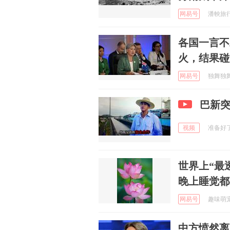
网易号
潘軮旅行浪
各国一言不
火，结果碰
网易号
独舞独舞 
巴新
视频
准备好了吗
世界上“最
晚上睡觉都
网易号
趣味萌宠的
中方愤然离