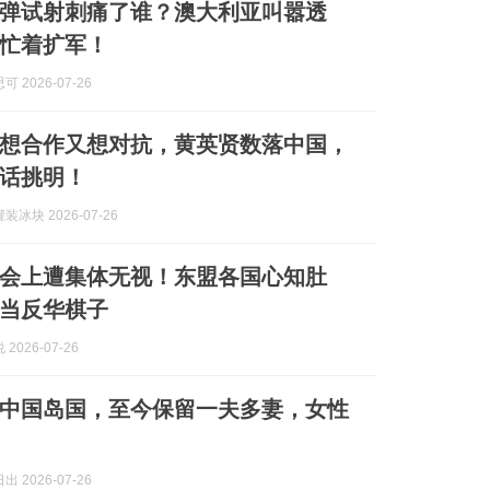
弹试射刺痛了谁？澳大利亚叫嚣透
忙着扩军！
 2026-07-26
想合作又想对抗，黄英贤数落中国，
话挑明！
冰块 2026-07-26
会上遭集体无视！东盟各国心知肚
当反华棋子
2026-07-26
中国岛国，至今保留一夫多妻，女性
 2026-07-26