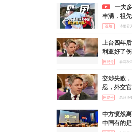
一夫多
丰满，祖先
视频
诗雨看天下
上台四年后
利亚好了伤
网易号
春露秋霜 
交涉失败，
忍，外交官
网易号
老谢谈史 
中方愤然离
中国有的是