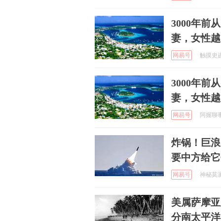
3000年
妻，女性越
网易号
触摸史迹 
3000年
妻，女性越
网易号
阿握聊事 
炸锅！巨浪
要中方给它
网易号
神秘莫测的
美属萨摩亚
分南太平洋