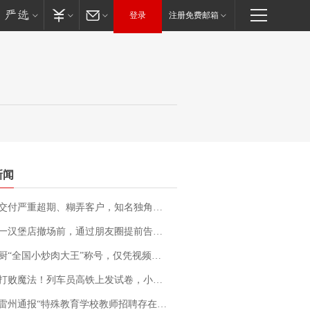
登录
注册免费邮箱
新闻
期、糊弄客户，知名独角兽车企创始人回应：都没证据，将依法采取措施，“本人长期与美国交管局保持沟通，对方表示肯定”
撤场前，通过朋友圈提前告知逐一退费，有顾客仅剩1元也全被退回，分文不少；顾客：言而有信，让人感动
“全国小炒肉大王”称号，仅凭视频评出？中国烹饪协会回应
法！列车员高铁上发试卷，小朋友一秒静音，12306回应：列车员个人行为，不是铁路规定
通报“特殊教育学校教师招聘存在违规行为”：已启动问责程序 副校长被停职