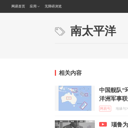
网易首页
应用
无障碍浏览
南太平洋
相关内容
中国舰队”
洋洲军事联
网易号
地缘与冲突
瑙鲁