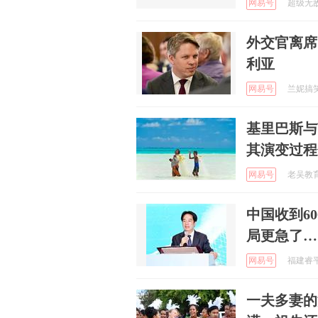
网易号
超级无敌美
外交官离席
利亚
网易号
兰妮搞笑分
基里巴斯与
其演变过程
网易号
老吴教育课
中国收到6
局更急了…
网易号
福建睿平 
一夫多妻的