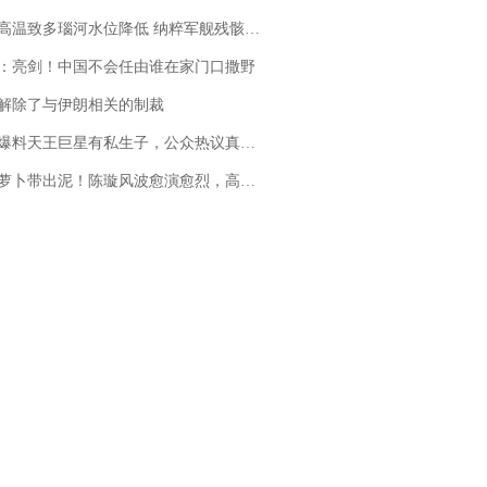
高温致多瑙河水位降低 纳粹军舰残骸重见天日
：亮剑！中国不会任由谁在家门口撒野
解除了与伊朗相关的制裁
料天王巨星有私生子，公众热议真假难辨，实锤何时到来？
卜带出泥！陈璇风波愈演愈烈，高晓松、张铁林也被“揪出”