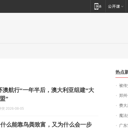
热点
被传交付严重超
环澳航行“一年半后，澳大利亚组建“大
郑州一汉堡店
盟”
费大厨
 2026-08-05
魔法打败魔
为什么能靠鸟粪致富，又为什么会一步
广东雷州