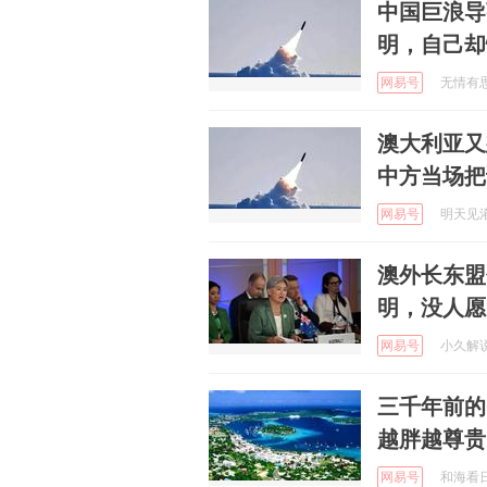
中国巨浪导
明，自己却
网易号
无情有思可
澳大利亚又
中方当场把
网易号
明天见灌装
澳外长东盟
明，没人愿
网易号
小久解说 
三千年前的
越胖越尊贵
网易号
和海看日出