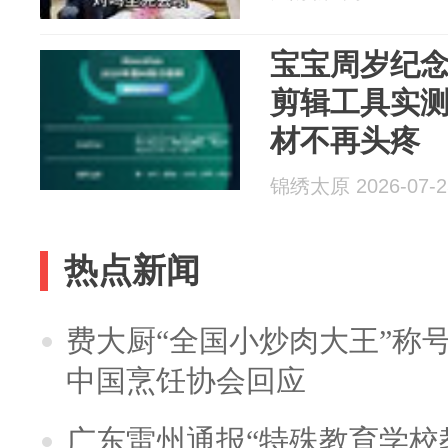
宝宝周岁纪念V
剪辑工具实
材不再头疼
锦绣太原 2026-07-2
热点新闻
费大厨“全国小炒肉大王”称
中国烹饪协会回应
广东雷州通报“特殊教育学校