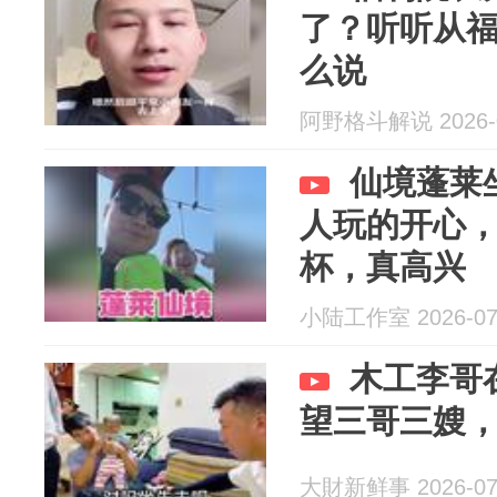
了？听听从
么说
阿野格斗解说 2026-0
仙境蓬莱
人玩的开心
杯，真高兴
小陆工作室 2026-07
木工李哥
望三哥三嫂
大財新鲜事 2026-07