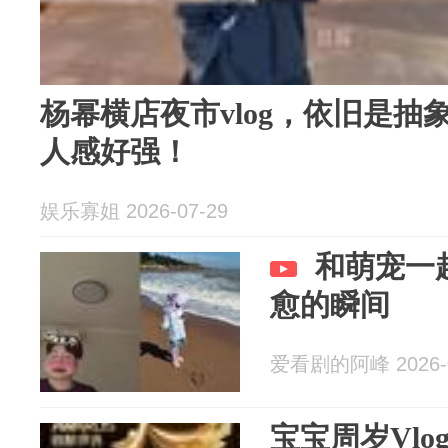
杨幂横店夜市vlog，依旧是抽
人感好强！
娱乐寡姐 2026-07-29
和萌宠一
愈的瞬间
爱看剧的阿峰 2026-0
宝宝周岁Vlo