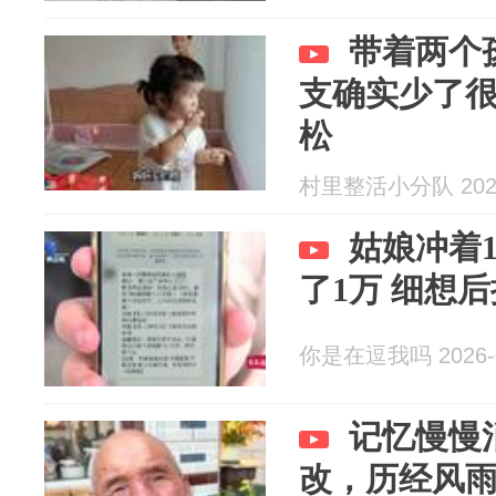
带着两个
支确实少了
松
村里整活小分队 2026
姑娘冲着
了1万 细想
你是在逗我吗 2026-0
记忆慢慢
改，历经风