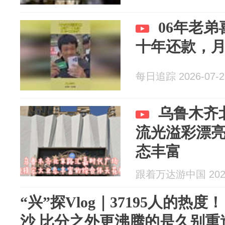
06年老
十年还款，
每日追踪 2026-07-2
乌鲁木齐
流光溢彩漂
态丰富
跟着万达游中国 2026
“兴”探Vlog｜37195人的热
沙 比分之外更沸腾的是久别重