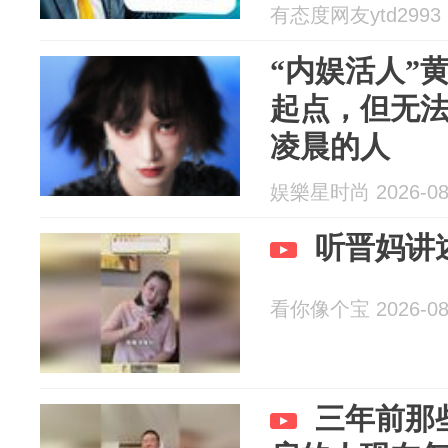
有态度网友ytd2993 2
“内娱活人”
起点，但无
凌晨的人
娱樂星时尚 2026-08
听晋妈讲
看你像个宝 2026-08
三年前那