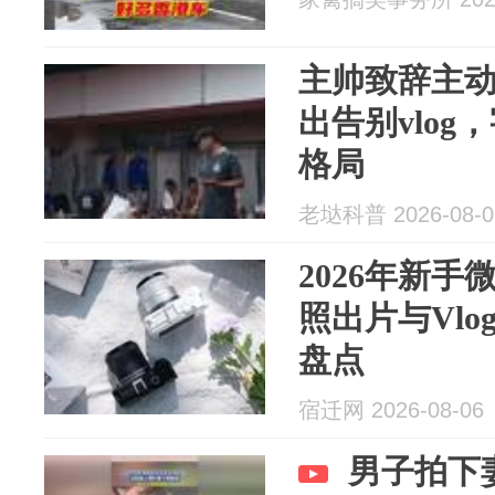
主帅致辞主
出告别vlo
格局
老垯科普 2026-08-0
2026年新
照出片与Vl
盘点
宿迁网 2026-08-06
男子拍下