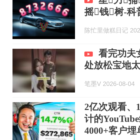
摇钱树-科
陈忙里做糕日记 2026
看完功夫
处放松宝地
笔墨V 2026-08-04
2亿次观看、
计的YouTu
4000+客户