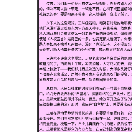
过去，我们那一带乡村有这么一条规矩：外乡过路人客要
的，但决不可以揣上带走，一颗也不行。在树下或园里解渴
礼待之的客；要是把果子带走，这人就摇身一变成了贼了。
乡下人的这套规矩，正眯缝着眼，嘲笑着时髦的哈耶克“自
他们从没听说过哈耶克为何方西天神圣。在我看来，侬家乡
私人利益与社会道义这么一对老抵牛角的麻烦冤家，调理得
使是《人权宣言》最尾巴的一条，也肯定都太混蛋了。你想
路人客如果不揣着几两银子，渴死了也没法子，这不混蛋么
天都有几辆大卡车开进这“君子国”来，最后瓜果也就没人栽
只许吃不许拿这老规矩，足见老家农民善良背后的绝顶聪
软搭搭的了；西瓜啃上半颗，凉爽消暑，大可尽兴而去，真
半路上拉肚子——我们那儿西瓜熟透的时候，大得象头猪仔
予哈耶克衮衮诸公，居然不肯考虑对我老家果农们的提名，
象瓜皮是大西瓜的附属品一样。就说瓜园里头的事。
总以为，人民公社化的时候我们农民连一寸属于自家耕种
口，给几分自收自种的“自留地”。脑筋活络的生产队长，
去，虽然大都鼓捣得并不成功，但是，给改革开放启了锚的
民给鼓捣出来的么？那时，农民在“自留地”上，总要设法
瓜藤在满地里静悄悄葡伏前进，你要是拿眼紧盯着，它们
羞脚停住。它们当然常常相互错节纠扭在一起，缠缠绕绕，
相商量商量，梳理一下，自个儿再爬自个儿的道，然后说不
来。瓜藤看起来是那么的有心有脑，在自己制造的繁芜杂乱