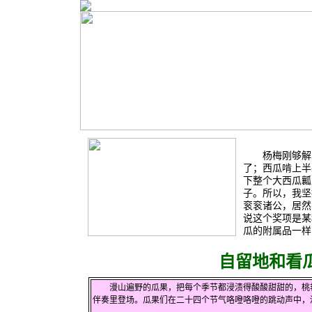
杨梅刚够解了
了；西瓜啃上半
下整个大西瓜瓤
子。所以，我坚
衮衮诸公，居然
说这个奖项是某
瓜的附属品一样...
自留地和看瓜
漫山遍野的瓜果，把每个季节都浸渍得酸酸甜甜的，桃艳
伴奏里登场。瓜果们在二十四个节气咯噔咯噔的跳动声中，