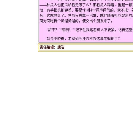
——种瓜人也把瓜给看走眼了么？那看瓜人蹲着，抱起一颗
动，有手指头扣弹着，要是“扑扑扑”闷声闷气的，就不成；
音，这就熟红了。熟瓜只需擘一巴掌，就伴随着扯丝裂帛的
面对面吃得个浠溜浠溜的，便交出个朋友来了。
“甜不？”“甜咧！”“记不住我这看瓜人不要紧，记得这整
就是不晓得，老家如今还兴不兴这套老规矩了？
责任编辑：唐岩