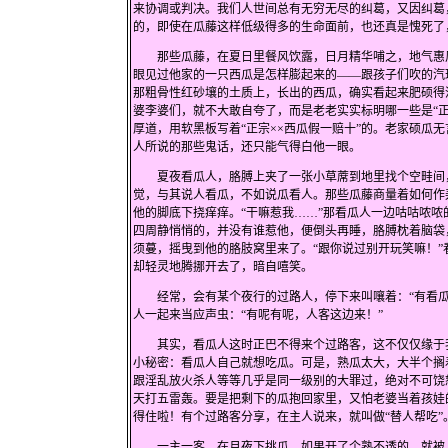
来协调或判决。我们人世间总有无穷无尽的纠葛，又因纠葛
的，即使在瓜藤这样低级得多的生命面前，也还真是愧死了
那些瓜藤，在夏日里餐风饮露，日月精华哺之，地气惠风
眼见过他家的一只西瓜是怎样膨起来的——跟孩子们吹的汽
那粗骨性红砂壤的土质上，长出的西瓜，确实看起来肥硕得
婆李婆们，就不大敢自夸了，而是老老实实标明哪一些是“
厚道，用软黑板写着“正宗××西瓜假一赔十”的。老家硕瓜
人所说的那些鬼话，还只能气得白他一眼。
夏夜看瓜人，胳膊上夹了一张小草蓆到地里找个空畦间，
觉，与其说人看瓜，不如说瓜看人。那些瓜藤商量着如何作
他的脚底下挠痒痒。“干嘛惹我……”那看瓜人一边咕咕哝
四周静悄悄的，并没有谁惹他，便倒头再睡，胳膊枕着脑袋
须蔓，摇曳到他的胳肢窝里来了。“跟你说过别开玩笑嘛！
却轻灵地腾挪开去了，暗自嘻笑。
经常，会有某个夜行的过路人，停下来叫嚷着：“有看瓜
人一起来当应声虫：“有呢有呢，人客这边来！”
其实，看瓜人这时正巴不得来个过路客，这不仅仅缘于我
小秘密：看瓜人自己就想吃瓜。可是，熟瓜太大，大半个搁
跟淫乱放火杀人等等几乎是同一级别的大罪过，绝对不可饶
天打五雷轰。要是把剩下的瓜抱回家里，又怕老婆当着孩娃
得住啦！有个过路客分享，在主人说来，就叫做“替人帮吃”
一主一客，在月夜下挑瓜。如果开了个熟不透的，就被人