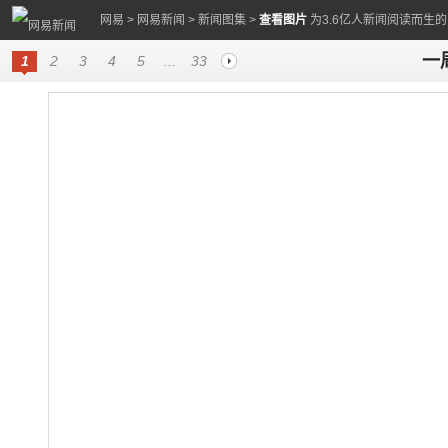
网易
>
网易新闻
>
新闻图集
>
查看图片
为3.6亿人新闻阅读而生
一周
1
2
3
4
5
...
33