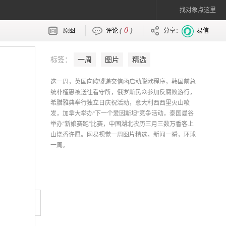
找对象点这里
0
(
)
原图
评论
分享：
易信
标签：
一周
图片
精选
这一周，英国向欧盟递交信函启动脱欧程序，韩国前总
统朴槿惠被送往看守所，俄罗斯民众参加反腐败游行，
希腊雅典举行独立日庆祝活动，意大利西西里火山喷
发，加拿大举办“下一个爱因斯坦”竞争活动，泰国曼谷
举办“新娘赛跑”比赛，中国湖北农历三月三数万香客上
山烧香许愿。网易视觉一周图片精选，新闻一瞬，环球
一周。