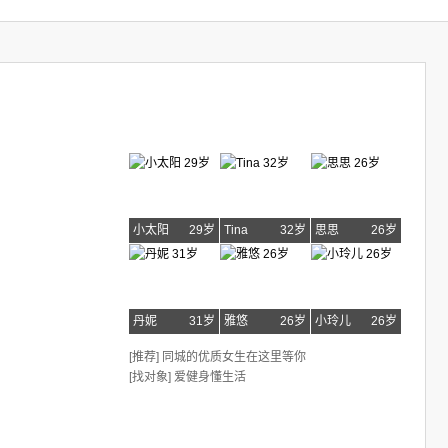
小太阳
29岁
Tina
32岁
思思
26岁
丹妮
31岁
雅悠
26岁
小玲儿
26岁
[推荐] 同城的优质女生在这里等你
[找对象] 爱健身懂生活