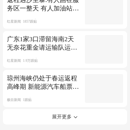
务区一整天 有人加油站过
夜
红星新闻
1857跟贴
广东1家3口滞留海南2天
无奈花重金请运输队运车
出岛
红星新闻
1.9万跟贴
琼州海峡仍处于春运返程
高峰期 新能源汽车船票紧
张
极目新闻
1跟贴
海口三港各待渡车场已饱和 滞
展开更多
留旅客船票依然有效