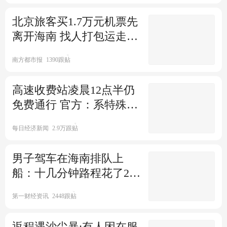
北京旅客买1.7万元机票先
南方都市报
4762跟贴
元宵节后机票酒店价格下降 有
离开海南 找人打包运走汽
人开始预订十一机票了
车
南方都市报
1390跟贴
极目新闻
元宵佳节将至 元宵、汤圆热销
高速收费站凌晨12点半仍
市场旺
免费通行 官方：系特殊处
理
中国商报
25跟贴
每日经济新闻
2.9万跟贴
节后机票酒店价格大“跳水”错
峰出游更具性价比
男子驾车在海南排队上
船：十几分钟路程花了22
中国商报
1跟贴
小时
第一财经资讯
2448跟贴
返程遇沙尘暴:有人困在服