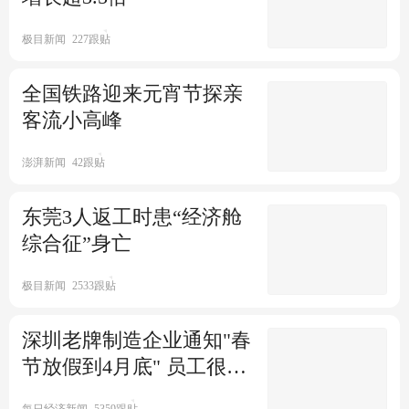
极目新闻
227跟贴
全国铁路迎来元宵节探亲
客流小高峰
澎湃新闻
42跟贴
东莞3人返工时患“经济舱
综合征”身亡
极目新闻
2533跟贴
深圳老牌制造企业通知"春
节放假到4月底" 员工很担
心
每日经济新闻
5359跟贴