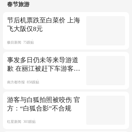
春节旅游
界面新闻
1跟贴
女子着急买不到返程车票：从
节后机票跌至白菜价 上海
来没有这么想回去上班
飞大阪仅8元
新民周刊
357跟贴
女子从河南开车回杭州 976公里
极目新闻
75跟贴
路程要开20个小时
事发多日仍未等来导游道
都市快报橙柿互动
521跟贴
歉 在丽江被赶下车游客再
情侣打顺风车从泉州回杭州 812
发声
公里车费不到1000元
南方都市报
858跟贴
都市快报橙柿互动
4689跟贴
1家5口从三亚飞回新疆要花10
游客与白狐拍照被咬伤 官
万 网友帮忙想出省钱方案
方：“白狐合影”不合规
大象新闻
7843跟贴
红星新闻
303跟贴
春节返程：有人花35元餐车觅