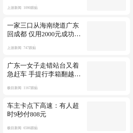
途”
海洋馆潜水员溺亡：去年刚开
上游新闻
1090跟贴
业 春节接待超18万人次
一家三口从海南绕道广东
北京商报
回成都 仅用2000元成功到
女子春节返程拍违章获奖1500
家
元 网友：这钱拿着烫手吗
上游新闻
747跟贴
澎湃新闻
1万跟贴
云南反腐2天五连发 春节曾连续
广东一女子走错站台又着
10天通报25人酒驾赌博
急赶车 手提行李箱翻越铁
轨
极目新闻
183跟贴
极目新闻
1167跟贴
春节后机票酒店价格跳水 上海
飞大阪机票仅8元
车主卡点下高速：有人超
时9秒付808元
潇湘晨报
1跟贴
河北男子自驾顺利出了海南岛
极目新闻
6586跟贴
结果因冻雨被困湖北