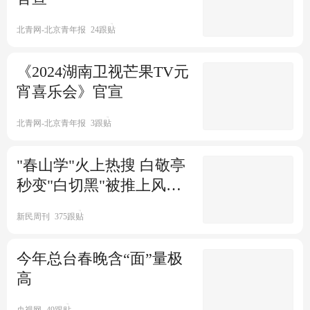
新京报
全国降温预报图变深红色
北青网-北京青年报
24跟贴
《2024湖南卫视芒果TV元
界面新闻
1284跟贴
宵喜乐会》官宣
龙年首场寒潮过程蓄势待发 18
日起我国将迎大范围雨雪
北青网-北京青年报
3跟贴
央广网
寒潮来袭中东部将有剧烈降温
"春山学"火上热搜 白敬亭
河南、山东等地有暴雪
秒变"白切黑"被推上风口
浪尖
界面新闻
691跟贴
新民周刊
375跟贴
新一轮大范围雨雪冰冻节后登
场
今年总台春晚含“面”量极
高
中国天气网
530跟贴
龙年首场寒潮将来袭 春节后寒