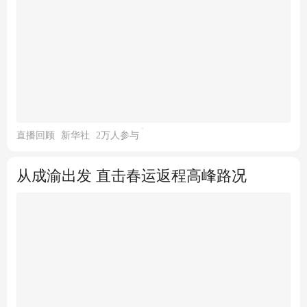
央广网
雄安新区安新县元宵灯会：16个大型灯组5000
余小型挂灯
直播回顾
新华社
2万人参与
从成渝出发 直击春运返程高峰路况
金台资讯
从闷罐车、绿皮车到高铁：不同年代的铁路人
记忆