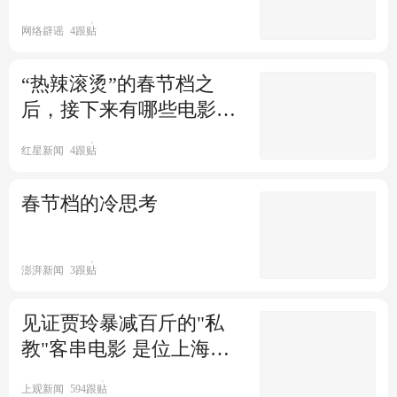
极目新闻
上游新闻
5640跟贴
2024年春节旅游火爆空前 热闹
网络辟谣
4跟贴
后返程却似“渡劫”
“热辣滚烫”的春节档之
每日经济新闻
16跟贴
后，接下来有哪些电影可
北京天坛、颐和园等市属公园
以看
共接待游客超400万人次
红星新闻
4跟贴
国际在线
5跟贴
春节国内国外游超2019年同期
春节档的冷思考
水平 中国游客遍布全球1700城
上游新闻
4跟贴
澎湃新闻
3跟贴
见证贾玲暴减百斤的"私
教"客串电影 是位上海高
校教授
上观新闻
594跟贴