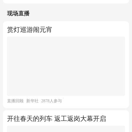
现场直播
赏灯巡游闹元宵
中国经济网
湖南城步：龙腾狮跃迎元宵
直播回顾
新华社
2878人参与
开往春天的列车 返工返岗大幕开启