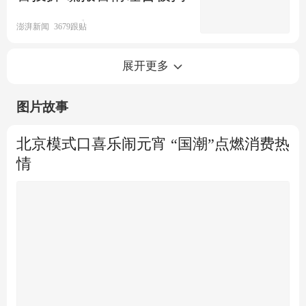
列车！三种方法快速找到检票
澎湃新闻
3679跟贴
口
经济观察报
1跟贴
火树银花不夜天，烟花飞舞迎
春运返乡 这份安全提示请收好
展开更多
龙年
图片故事
极目新闻
荔枝新闻
1跟贴
四川一小孩往下水道扔鞭炮 井
特大暴雪暴雨来袭 春运路上需
北京模式口喜乐闹元宵 “国潮”点燃消费热
盖、砖头连人同时被炸飞
高度警惕
情
00:28
青蜂侠Bee
107跟贴
齐鲁壹点
78跟贴
网传"北京今年五环内可以燃放
“小三通”航线27日发送旅客超
烟火爆竹" 警方辟谣
3600余人次
界面新闻
北青网-北京青年报
河南开封：2024年春节期间对
公安部严查春运期间突出违法
烟花爆竹燃放实施"禁改限"
犯罪，保障安全出行