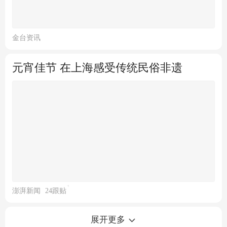
金台资讯
元宵佳节 在上海感受传统民俗非遗
澎湃新闻
24跟贴
元宵节好去处 北京什刹海赏巨型龙灯
展开更多