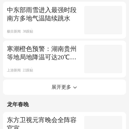
中东部雨雪进入最强时段
南方多地气温陆续跳水
极目新闻
38跟贴
寒潮橙色预警：湖南贵州
等地局地降温可达20℃以
上
上游新闻
22跟贴
中央气象台六预警齐发 寒潮、
展开更多
暴雪、沙尘暴等来袭
龙年春晚
界面新闻
1跟贴
中央气象台继续发布寒潮橙色
东方卫视元宵晚会全阵容
预警
官宣