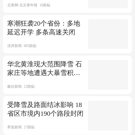
北青网-北京青年报
10跟贴
寒潮狂袭20个省份：多地
延迟开学 多条高速关闭
澎湃新闻
605跟贴
华北黄淮现大范围降雪 石
家庄等地遭遇大暴雪积雪
接近20厘米
极目新闻
22跟贴
受降雪及路面结冰影响 18
省区市境内190个路段封闭
界面新闻
27跟贴