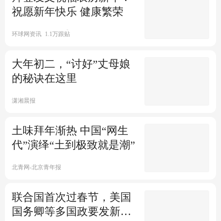
澎湃新闻
1跟贴
祝愿新年快乐 健康繁荣
2024年总台春晚广受海外观众
好评
环球网资讯
1.1万跟贴
北青网-北京青年报
7跟贴
总台春晚喀什分会场成游客热
大年初二，“讨好”丈母娘
门打卡地 文旅过年迎来开门红
的秘诀在这里
北青网-北京青年报
2跟贴
潇湘晨报
热搜第一 尼格买提说自己3天没
笑过了
土味拜年渐热 中国“网生
代”演绎“土到极致就是潮”
观察者网
68跟贴
尼格买提在春晚魔术节目中穿
北青网-北京青年报
帮 被警方当成典型案例了
联合国首次过春节，美国
极目新闻
4343跟贴
春晚舞蹈《锦鲤》领舞：每天
国务卿等多国政要发新春