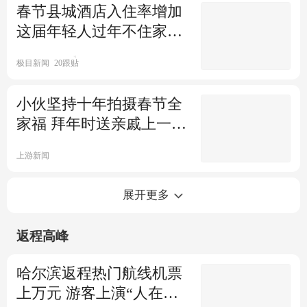
春节县城酒店入住率增加
这届年轻人过年不住家里
住酒店
极目新闻
20跟贴
小伙坚持十年拍摄春节全
家福 拜年时送亲戚上一年
照片
上游新闻
1家4口出海南岛后遇冻雨堵高
展开更多
速上 妻子急得跟丈夫吵架
返程高峰
南方都市报
外甥正月理发被舅妈控告故意
哈尔滨返程热门航线机票
杀人 法院驳回
上万元 游客上演“人在囧
央视网
3.6万跟贴