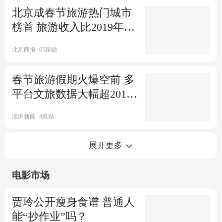
座 有人5次换乘节省4千
北京成春节旅游热门城市
榜首 旅游收入比2019年还
上游新闻
641跟贴
多近三成
琼州海峡汽车过海效率低购票
北京商报
65跟贴
难 官方：增配人员
春节旅游假期火爆空前 多
界面新闻
4575跟贴
三亚游客：托车回成都排到下
平台文旅数据大幅超2019
个月 无奈之下"人走车留"
年同期
澎湃新闻
4跟贴
封面新闻
1964跟贴
文旅部：春节假期国内游人次
海南出岛之困：天上飞的超
展开更多
达4.74亿 花了6326亿
贵，海上游的爆满
电影市场
澎湃新闻
2308跟贴
上游新闻
4031跟贴
春节假期海南离岛免税购物金
新能源车主自驾海南回不去重
贾玲公开瘦身食谱 普通人
额24.89亿元
庆 无奈"抢"走老爸的油车
能“抄作业”吗？