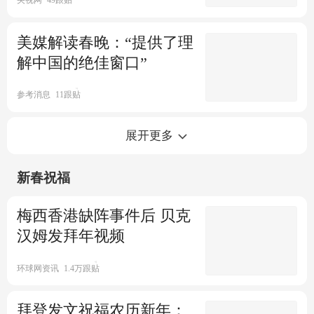
央视网
49跟贴
潮或将影响中国大部地区
美媒解读春晚：“提供了理
极目新闻
1807跟贴
湖南岳阳洞庭湖大桥坠冰多车
解中国的绝佳窗口”
被砸：10车受损1人受伤
参考消息
11跟贴
上游新闻
4057跟贴
迪丽热巴春晚舞台成热门打卡
复盘本轮大范围雨雪冰冻天气
展开更多
地
有多强 复杂性超出预期
新春祝福
00:11
封面新闻
1跟贴
澎湃新闻
651跟贴
春晚分会场让西安旅游更火 多
救援队员谈冻雨除冰：砸得冰
梅西香港缺阵事件后 贝克
景点门票提前多日售罄
花四溅 只出现一个小孔
汉姆发拜年视频
上游新闻
289跟贴
每日经济新闻
5650跟贴
走进央视总台龙年春晚“春晚小
环球网资讯
1.4万跟贴
客厅”的台前幕后
拜登发文祝福农历新年：