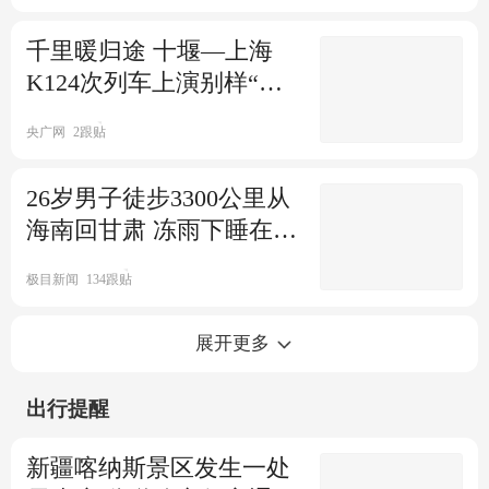
春节后机票价格大跳水
千里暖归途 十堰—上海
K124次列车上演别样“春
00:35
界面新闻
晩”
女子炸元宵现场相当惨烈
央广网
2跟贴
00:11
26岁男子徒步3300公里从
薪火视点
1227跟贴
小学生背2万压岁钱坐地铁
海南回甘肃 冻雨下睡在三
轮车内
极目新闻
134跟贴
00:33
星视频
54跟贴
春节亲戚称呼指南：表弟的儿
老板发2元开工红包引员工自嘲
展开更多
子叫什么
出行提醒
00:10
国是直通车
38跟贴
凌晨看看
4跟贴
春运路上回家人：满载的不止
春节返程回家一进屋赏"春景"
新疆喀纳斯景区发生一处
是“年味”
放半个月的萝卜开出花