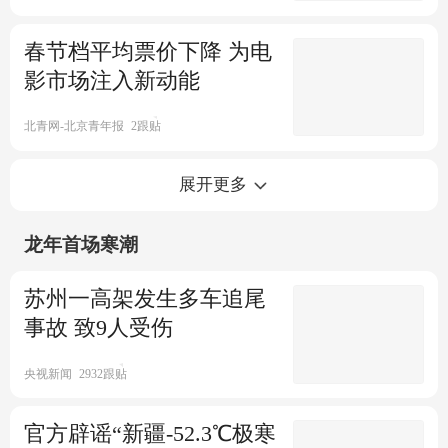
春节档平均票价下降 为电
影市场注入新动能
北青网-北京青年报
2跟贴
2024春节消费“热辣滚烫”，电
展开更多
影票房突破80亿大关
龙年首场寒潮
观察者网
3跟贴
撤档元年：80亿的春节档有多
苏州一高架发生多车追尾
残酷
事故 致9人受伤
红星新闻
3跟贴
贾玲"大波浪晚礼服"惊艳网友
央视新闻
2932跟贴
话题迅速冲上热搜第一
官方辟谣“新疆-52.3℃极寒
每日经济新闻
1.7万跟贴