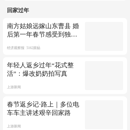
回家过年
00:09
观察者网
1跟贴
除雪破冰神器上高速作业
南方姑娘远嫁山东曹县 婚
后第一年春节感受到独特
00:26
澎湃新闻
11跟贴
年味
男子春节返乡老鼠趁机在床产
经济观察报
5162跟贴
仔
年轻人返乡过年“花式整
00:29
中国网教育
89跟贴
活”：爆改奶奶拍写真
北京市民大排长龙买元宵
上游新闻
00:14
西部决策网D视频
警方辟谣"春节后出现离婚潮"
春节返乡记·路上｜多位电
车车主讲述艰辛回家路
00:06
封面新闻
上游新闻