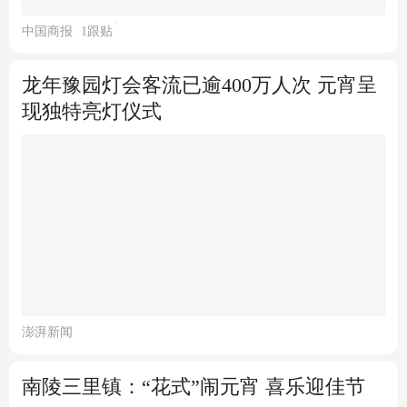
界面新闻
3跟贴
极目新闻
昆明：2024年春节烟花爆竹开
最“火”春运启动！热门线路有
中国商报
1跟贴
售
哪些？购票如何更方便？
龙年豫园灯会客流已逾400万人次 元宵呈
北青网-北京青年报
1跟贴
潇湘晨报
现独特亮灯仪式
北京交管部门发布2024春运"两
公布一提示"
央视新闻客户端
72亿人次自驾出行！今年春运
发生结构性变化
新华网
57跟贴
澎湃新闻
南陵三里镇：“花式”闹元宵 喜乐迎佳节