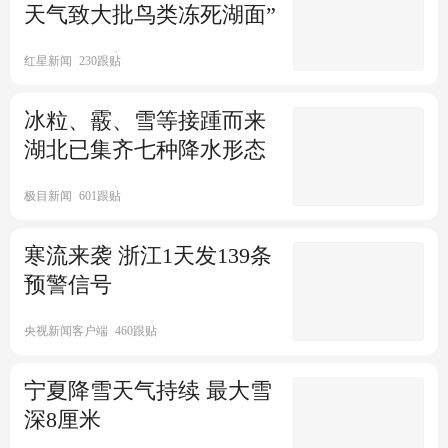
天气致大批鸟类冻死湖面”
2024春节档：票房创新高 一半
电影撤档
红星新闻
230跟贴
经济观察报
1跟贴
北京2.6亿元领跑 2024年春节档
冰粒、霰、雪等接踵而来
12城票房过亿
湖北已集齐七种降水形态
北京商报
1跟贴
极目新闻
601跟贴
寒流来袭 浙江1天发139条
预警信号
央视新闻客户端
460跟贴
宁夏降雪天气持续 最大雪
深8厘米