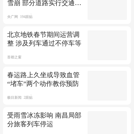
雪崩 部分道路实行交通管
00:15
红星新闻
70跟贴
星视频
制
新能源车主返乡:离充电桩5米车
返程孙子未等到爷爷不肯离开
央广网
194跟贴
趴窝了 从凌晨等到天亮
北京地铁春节期间运营调
00:11
中新经纬
2.1万跟贴
国+社区
174跟贴
整 涉及列车通过不停车等
河南夫妇开车回家过年：装6万
游客拍到疲惫版大喇叭喊话
元现金的铁箱掉落高速路
首都之窗
红星新闻
闪电新闻
春节返乡如何避堵？湖南男子
网友过年回家遇大雾 仙鹤指路
春运路上久坐或导致血管
用两个手机观测不同路线
“堵车”两个动作教你预防
00:19
潇湘晨报
中国网三农
5跟贴
极目新闻
2跟贴
雨雪来袭武汉多所学校延迟返
校
受雨雪冰冻影响 南昌局部
分旅客列车停运
00:40
掌闻视讯
胖东来游客量超河南最火景区