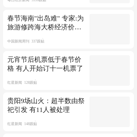
春节海南"出岛难" 专家:为
旅游修跨海大桥经济价值
不大
中国新闻周刊
337跟贴
元宵节后机票低于春节价
格 有人开始订十一机票了
红星新闻
128跟贴
贵阳9场山火：超半数由祭
祀引发 有11人被处理
红星新闻
148跟贴