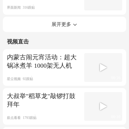
吊在威亚上 像腊肉一样
祝福
界面新闻
316跟贴
红星新闻
2561跟贴
马斯克发微博拜年 特斯拉1月在
春晚《年锦》惊艳观众 背后是
展开更多
中国大卖7万辆
93岁的"敦煌少女"常沙娜
视频直击
每日经济新闻
1505跟贴
环球人物杂志
424跟贴
韩国瑜大年初一早上8点发文拜
春晚主持人上台前都在背台词
内蒙古闹元宵活动：超大
年 还献上一首拜年诗
而撒贝宁在跟着音乐摇摆
锅冰煮羊 1000架无人机
00:34
海峡导报社
680跟贴
青蜂侠Bee
203跟贴
布林肯拜年：龙代表力量与韧
00:16
星尘视频
92跟贴
性 愿新年带来幸福健康和繁荣
大叔举"稻草龙"敲锣打鼓
环球网资讯
2525跟贴
拜年
视频：新闻联播主播拜年
00:10
薪点看看
1793跟贴
央视新闻
42跟贴