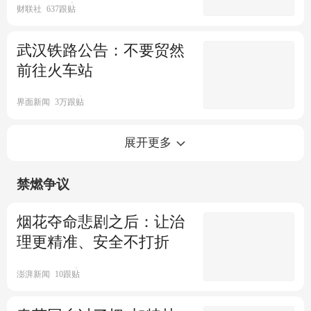
财联社
637跟贴
武汉铁路公告：不要贸然
00:06
点时新闻
1跟贴
前往火车站
界面新闻
3万跟贴
上海铁路局：受天气影响这些
展开更多
列车停运 退票可免手续费
禁燃争议
澎湃新闻
滴滴出行：预计春运异地打车
烟花夺命悲剧之后：让治
需求上涨50%
理更精准、安全不打折
经济观察报
1647跟贴
春节期间这些路段和收费站易
澎湃新闻
10跟贴
发生拥堵