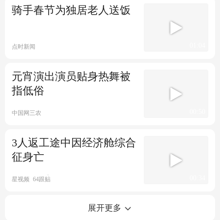
大年三十来拜年：张小斐等祝
骑手春节为独居老人送饭
大家龙运当头
01:04
红星新闻
2跟贴
点时新闻
元宵演出演员贴身热舞被
指低俗
00:50
中国网三农
3人返工途中因经济舱综合
征身亡
00:34
星视频
64跟贴
贵州春节以来发生221起森林火
展开更多
情