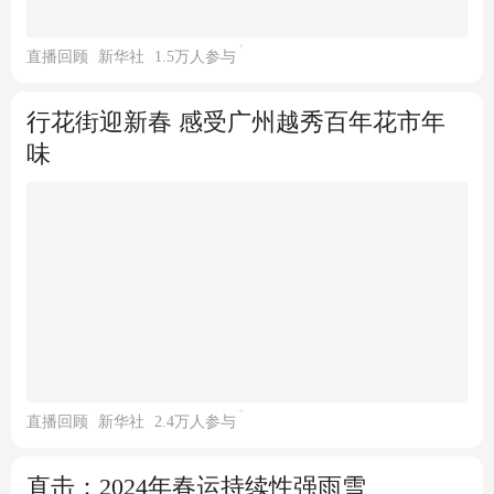
直播回顾
新华社
1.5万人参与
行花街迎新春 感受广州越秀百年花市年
味
北青网-北京青年报
积极拥抱新变化——义乌中国小商品城新春开
市见闻
直播回顾
新华社
2.4万人参与
直击：2024年春运持续性强雨雪