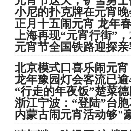
元宵节这天，铲雪勇士
小尼的扑克牌在元宵晚
正月十五闹元宵 龙年春
上海再现“元宵行街”，
元宵节全国铁路迎探亲客
北京模式口喜乐闹元宵 
龙年豫园灯会客流已逾
“行走的年夜饭”楚菜
浙江宁波：“登陆”台
内蒙古闹元宵活动够"