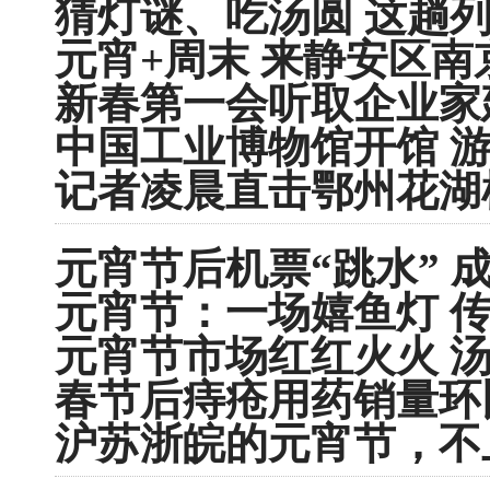
猜灯谜、吃汤圆 这趟
元宵+周末 来静安区
新春第一会听取企业家
中国工业博物馆开馆 
记者凌晨直击鄂州花湖
元宵节后机票“跳水” 
元宵节：一场嬉鱼灯 
元宵节市场红红火火 
春节后痔疮用药销量环比
沪苏浙皖的元宵节，不