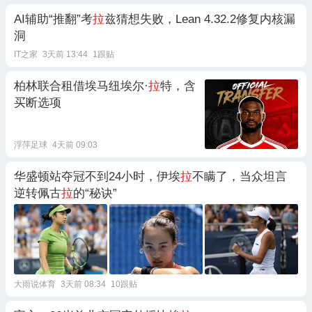
AI辅助“推翻”考
拉
兹猜想失败，Lean 4.32.2修复内核漏
洞
IT之家
3天前 13:44
1跟贴
柏林联合租借埃马纽埃尔·
拉
特，含
买断选项
浮萍足球
4天前 09:03
华盛顿站夺冠不到24小时，伊埃
拉
不瞒了，当众坦言
逆转佩古
拉
的“秘诀”
大雨说体育
3天前 08:34
10跟贴