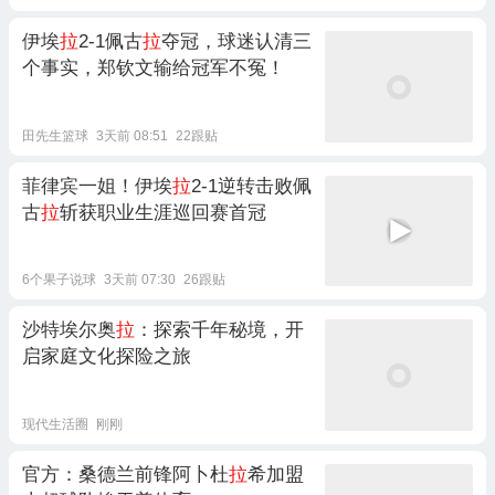
伊埃
拉
2-1佩古
拉
夺冠，球迷认清三
个事实，郑钦文输给冠军不冤！
田先生篮球
3天前 08:51
22跟贴
菲律宾一姐！伊埃
拉
2-1逆转击败佩
古
拉
斩获职业生涯巡回赛首冠
6个果子说球
3天前 07:30
26跟贴
沙特埃尔奥
拉
：探索千年秘境，开
启家庭文化探险之旅
现代生活圈
刚刚
官方：桑德兰前锋阿卜杜
拉
希加盟