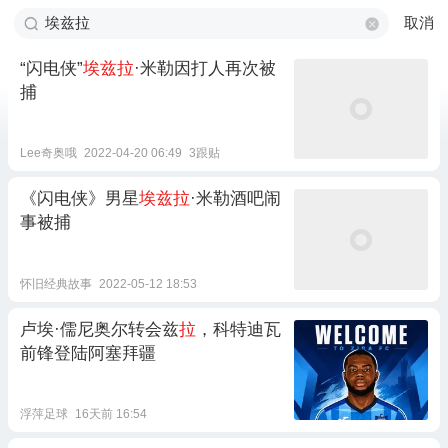
取消
“闪电侠”
埃兹拉
·米勒因打人再次被
捕
Lee奇奥哦
2022-04-20 06:49
3跟贴
《闪电侠》男星
埃兹拉
·米勒酒吧闹
事被捕
怀旧经典故事
2022-05-12 18:53
卢埃·儒尼奥尔转会兹
拉
，科特迪瓦
前锋登陆阿塞拜疆
浮萍足球
16天前 16:54