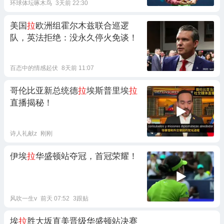
环球体坛啄木鸟
3天前 22:30
美国
拉
欧洲组霍尔木兹联合巡逻
队，英法拒绝：没永久停火免谈！
百态中的情感起伏
8天前 11:07
哥伦比亚新总统德
拉
埃斯普里埃
拉
直播揭秘！
诗人礼献z
刚刚
伊埃
拉
华盛顿站夺冠，首冠荣耀！
风吹一生v
前天 07:52
3跟贴
埃
拉
胜大坂直美晋级华盛顿站决赛