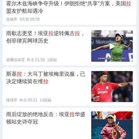
霍尔木兹海峡争夺升级！伊朗拒绝“共享”方案，美国
拉
盟友护航却遇冷
金融界
9天前 09:58
雨歇志更坚！埃亚
拉
逆转佩古
拉
，
创菲律宾网球历史
老嗮说体育
昨天 01:58
1跟贴
斯基
拉
：大马丁被埃梅里说服，已
决定继续留在维
拉
懂球帝
昨天 05:21
13跟贴
雨后绽放的绝地反击：埃亚
拉
华盛
顿站史诗夺冠