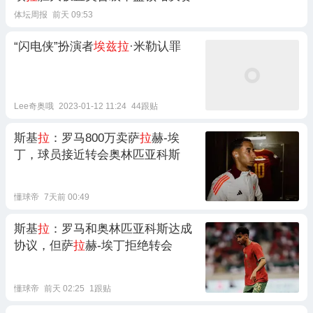
体坛周报
前天 09:53
“闪电侠”扮演者
埃兹拉
·米勒认罪
Lee奇奥哦
2023-01-12 11:24
44跟贴
斯基
拉
：罗马800万卖萨
拉
赫-埃
丁，球员接近转会奥林匹亚科斯
懂球帝
7天前 00:49
斯基
拉
：罗马和奥林匹亚科斯达成
协议，但萨
拉
赫-埃丁拒绝转会
懂球帝
前天 02:25
1跟贴