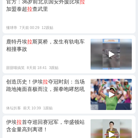
官方：36岁前北京国安外援比埃
拉
加盟泰超
拉
查武里
懂球帝
7天前 00:29
12跟贴
鹿特丹埃
拉
斯莫桥，发生有轨电车
相撞事故
甜甜喵搞笑
8天前 18:41
3跟贴
创造历史！伊埃
拉
夺冠时刻：当场
跪地掩面喜极而泣，握拳咆哮怒吼
体坛扒客
前天 10:39
1跟贴
伊埃
拉
首夺巡回赛冠军，华盛顿站
含金量高到离谱！