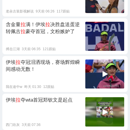
老汆古装影视解说
9天前 06:26
117跟贴
含金量
拉
满！伊埃
拉
决胜盘送蛋逆
转佩古
拉
豪夺首冠，文粉嫉妒了
搏击江湖
3天前 06:35
121跟贴
伊埃
拉
夺冠泪洒现场，赛场辉煌瞬
间感动无数！
我在途中w
昨天 01:30
12跟贴
伊埃
拉
夺wta首冠郑钦文是起点
西门吹灰
3天前 07:36