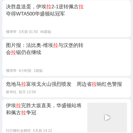
决胜盘送蛋，伊埃
拉
2-1逆转佩古
拉
夺得WTA500华盛顿站冠军
懂球帝
3天前 01:50
46跟贴
图片报：法比奥-维埃
拉
与汉堡的转
会
拉
锯仍在继续
懂球帝
9小时前
1跟贴
危地马
拉
富埃戈火山强烈喷发 周边省
拉
响红色警报
新华社
前天 13:58
伊埃
拉
完胜大坂直美，华盛顿站将
和佩古
拉
争冠
行行聊社会财经
5天前 14:22