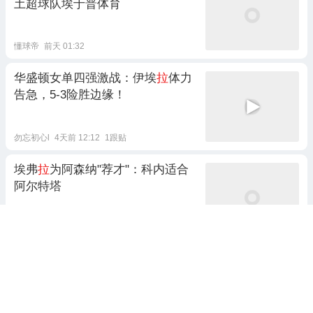
土超球队埃于普体育
懂球帝
前天 01:32
华盛顿女单四强激战：伊埃
拉
体力
告急，5-3险胜边缘！
勿忘初心l
4天前 12:12
1跟贴
埃弗
拉
为阿森纳"荐才"：科内适合
阿尔特塔
足球推文C
4天前 17:57
1跟贴
决胜盘6-0！伊埃
拉
让一追二逆转战
胜佩古
拉
，首夺巡回赛冠军