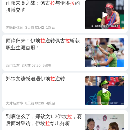
雨夜未竟之战：佩古
拉
与伊埃
拉
的
拼搏交响
老嗮说体育
3天前 03:42
1跟贴
雨停归来！伊埃
拉
逆转佩古
拉
斩获
职业生涯首冠！
西门吹灰
3天前 07:20
9跟贴
郑钦文遗憾遭遇伊埃
拉
逆转
大才新鲜事
8天前 00:39
4跟贴
到底怎么了，郑钦文1-2伊埃
拉
，赛
后面对采访，伊埃
拉
给出分析