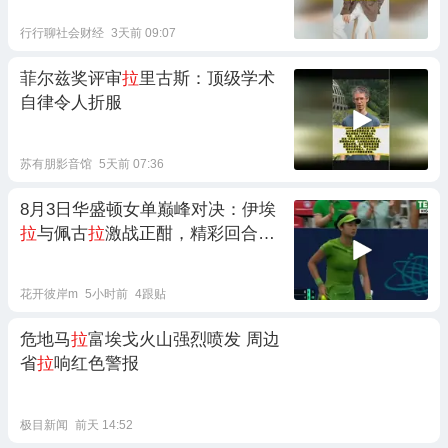
行行聊社会财经
3天前 09:07
菲尔兹奖评审
拉
里古斯：顶级学术
自律令人折服
苏有朋影音馆
5天前 07:36
8月3日华盛顿女单巅峰对决：伊埃
拉
与佩古
拉
激战正酣，精彩回合再
现！
花开彼岸m
5小时前
4跟贴
危地马
拉
富埃戈火山强烈喷发 周边
省
拉
响红色警报
极目新闻
前天 14:52