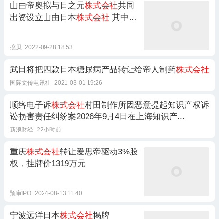
山由帝奥拟与日之元
株式会社
共同
出资设立山由日本
株式会社
其中公
司投资891万日元
挖贝
2022-09-28 18:53
武田将把四款日本糖尿病产品转让给帝人制药
株式会社
国际文传电讯社
2021-03-01 19:26
顺络电子诉
株式会社
村田制作所因恶意提起知识产权诉
讼损害责任纠纷案2026年9月4日在上海知识产...
新浪财经
22小时前
重庆
株式会社
转让爱思帝驱动3%股
权，挂牌价1319万元
预审IPO
2024-08-13 11:40
宁波远洋日本
株式会社
揭牌