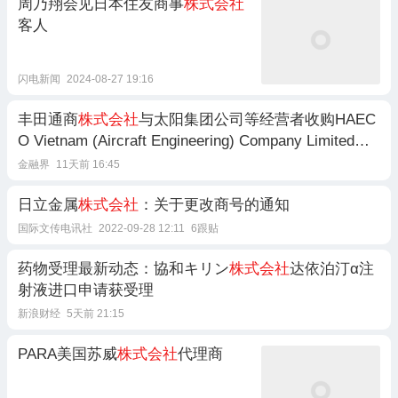
周乃翔会见日本住友商事
株式会社
客人
闪电新闻
2024-08-27 19:16
丰田通商
株式会社
与太阳集团公司等经营者收购HAEC
O Vietnam (Aircraft Engineering) Company Limited股
权案无条件批准
金融界
11天前 16:45
日立金属
株式会社
：关于更改商号的通知
国际文传电讯社
2022-09-28 12:11
6跟贴
药物受理最新动态：協和キリン
株式会社
达依泊汀α注
射液进口申请获受理
新浪财经
5天前 21:15
PARA美国苏威
株式会社
代理商