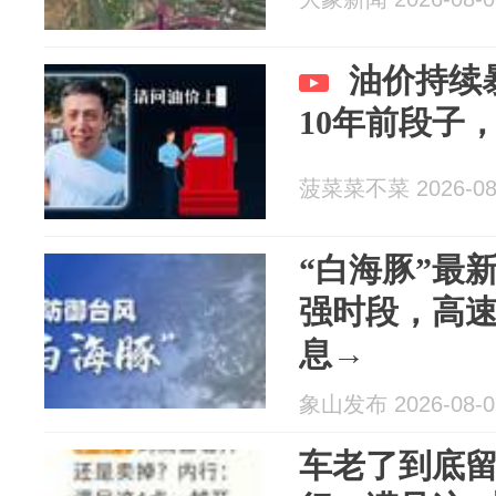
油价持续
10年前段子
菠菜菜不菜 2026-08
“白海豚”最
强时段，高
息→
象山发布 2026-08-0
车老了到底