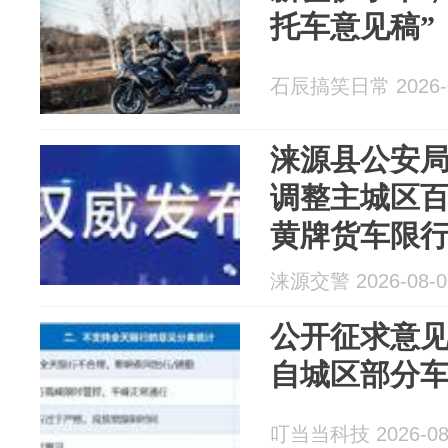
托车意见稿”
石辰搞笑日常 2026-0
涞源县公安
调整主城区
黄牌货车限
涞源交警 2026-08-0
公开征求意
自城区部分
叮当当科技 2026-08