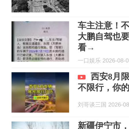
车主注意！
大鹏自驾也
看→
一口娱乐 2026-08-0
西安8月
不限行，你
刘哥谈三国 2026-08
新疆伊宁市，发