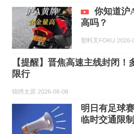
你知道沪
高吗？
塑料叉FOKU 2026-0
【提醒】晋焦高速主线封闭！
限行
锦绣太原 2026-08-08
明日有足球
临时交通限