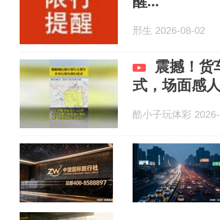
醒...
邢生 2026-08-02
震撼！货
式，场面感
酷小子玩体彩 2026-0