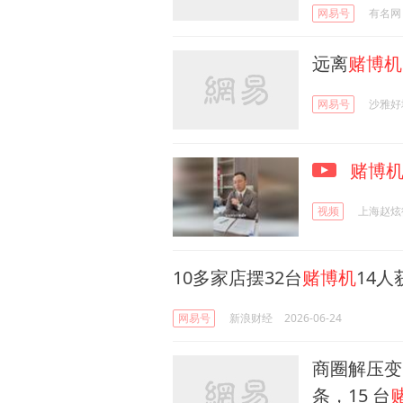
网易号
有名网
远离
赌博机
网易号
沙雅好
赌博
视频
上海赵炫
10多家店摆32台
赌博机
14人
网易号
新浪财经
2026-06-24
商圈解压变
条，15 台