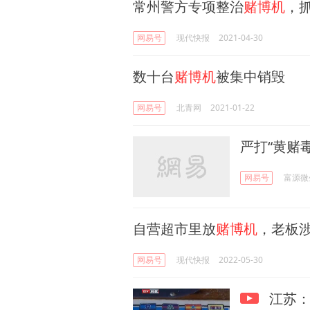
常州警方专项整治
赌博机
，抓
网易号
现代快报
2021-04-30
数十台
赌博机
被集中销毁
网易号
北青网
2021-01-22
严打“黄赌
网易号
富源微
自营超市里放
赌博机
，老板
网易号
现代快报
2022-05-30
江苏：