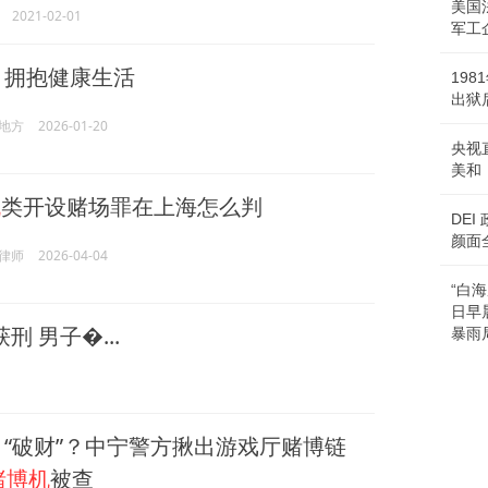
美国
2021-02-01
军工
拥抱健康生活
19
出狱
地方
2026-01-20
央视
美和
机
类开设赌场罪在上海怎么判
DE
颜面
律师
2026-04-04
“白
日早
获刑 男子�...
暴雨
 “破财”？中宁警方揪出游戏厅赌博链
赌博机
被查