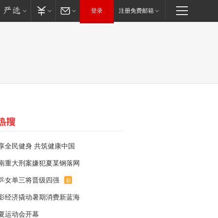
登录
注册免费邮箱
享全民健身 共筑健康中国
南重大刑案嫌犯夏某钢落网
乒女单三将晋级四强
新
影经济撬动暑期消费新蓝海
夏运动会开幕