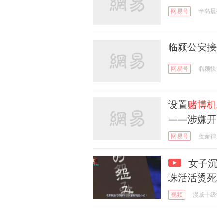
网易号
半岛晨
临颍公安接
网易号
临颍快
设置
赌博机
——涉嫌开
网易号
蓝秦律
女子沉
珠活活烫死
视频
漫威十级