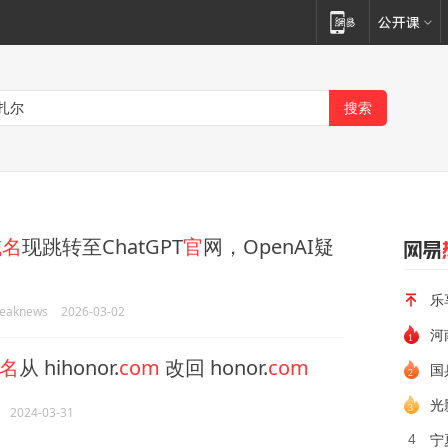
域名
现跳转至ChatGPT
官
网，OpenAI疑
乐
eaknews
2026-03-02
河
名
从 hihonor.
com
改回 honor.
com
国
光
2024-03-31
宁
4