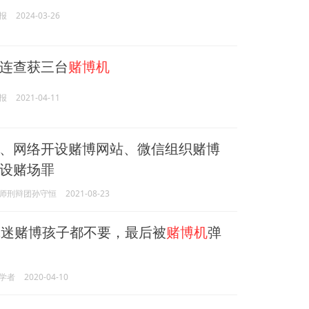
报
2024-03-26
连查获三台
赌博机
报
2021-04-11
、网络开设赌博网站、微信组织赌博
设赌场罪
师刑辩团孙守恒
2021-08-23
迷赌博孩子都不要，最后被
赌博机
弹
学者
2020-04-10