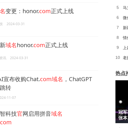
马
5
名
变更：honor.
com
正式上线
6
技
2024-03-31
新
7
情
8
新
域名
honor.
com
正式上线
上
9
老
10
资讯
2024-03-31
热点
AI宣布收购Chat.
com域名
，ChatGPT
跳转
024-11-07
1
智科技
官
网启用拼音
域名
冠军
2
张本
com
3