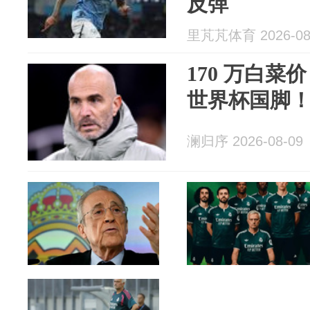
反弹
里芃芃体育 2026-08
170 万白
世界杯国脚
澜归序 2026-08-09