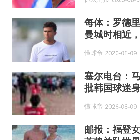
每体：罗德
曼城时相近，
懂球帝 2026-08-09
塞尔电台：
批韩国球迷身
懂球帝 2026-08-09
邮报：福登