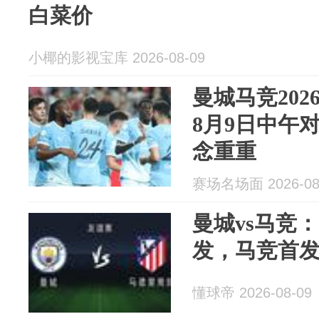
白菜价
小椰的影视宝库 2026-08-09
曼城马竞20
8月9日中午
念重重
赛场名场面 2026-08
曼城vs马竞
发，马竞首
懂球帝 2026-08-09