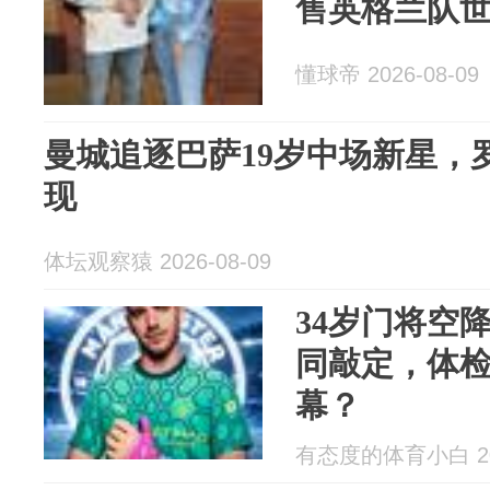
售英格兰队
懂球帝 2026-08-09
曼城追逐巴萨19岁中场新星，
现
体坛观察猿 2026-08-09
34岁门将空
同敲定，体
幕？
有态度的体育小白 202