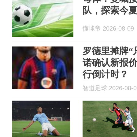
队，探索今
懂球帝 2026-08-09
罗德里摊牌“
诺确认新报
行倒计时？
智道足球 2026-08-0