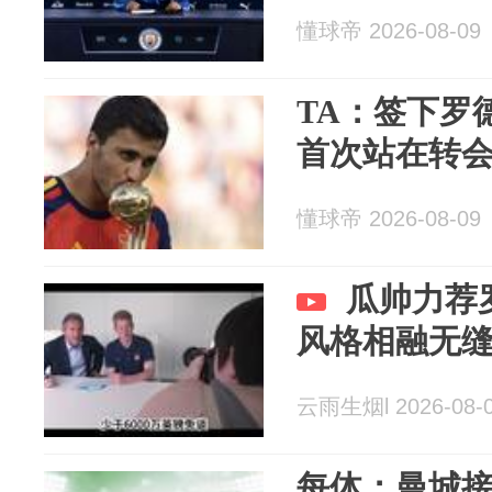
懂球帝 2026-08-09
TA：签下罗
首次站在转
懂球帝 2026-08-09
瓜帅力荐
风格相融无
云雨生烟l 2026-08-
每体：曼城