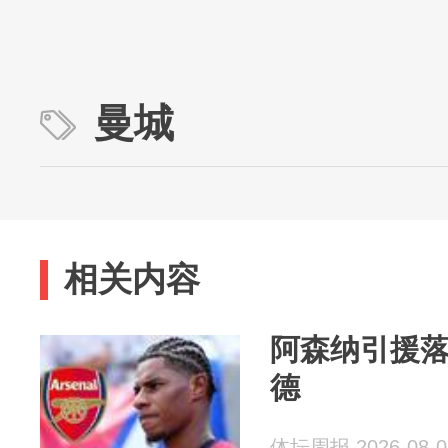
曼城
相关内容
阿森纳引援
德
体坛周报 2026-08-0