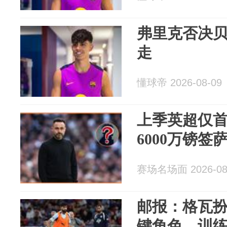
弗里克否决
走
懂球帝 2026-08-09
上季英超仅首
6000万镑签
赛场名场面 2026-08
邮报：格瓦
键角色，训