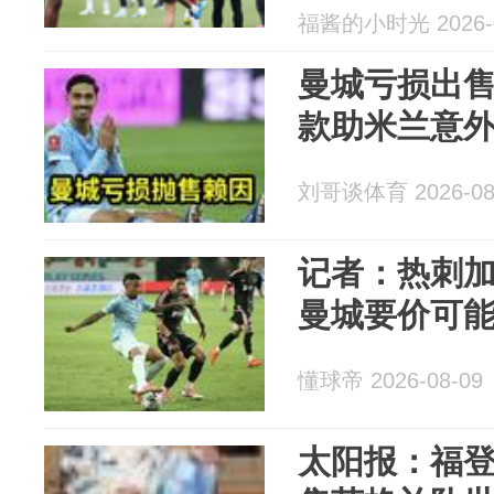
福酱的小时光 2026-0
曼城亏损出
款助米兰意
刘哥谈体育 2026-08
记者：热刺
曼城要价可能
懂球帝 2026-08-09
太阳报：福