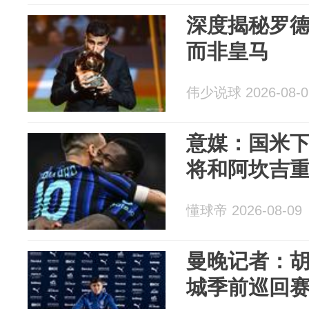
深度揭秘罗
而非皇马
伟少说球 2026-08-0
意媒：国米
将和阿坎吉
懂球帝 2026-08-09
曼晚记者：
城季前巡回