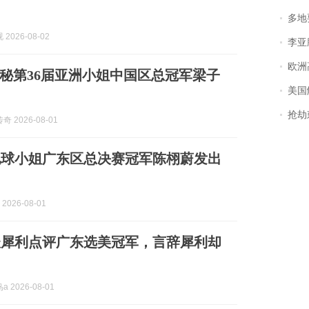
多地
2026-08-02
李亚鹏含泪感谢“
欧洲
秘第36届亚洲小姐中国区总冠军梁子
美国
抢劫刺死
 2026-08-01
6地球小姐广东区总决赛冠军陈栩蔚发出
2026-08-01
妖犀利点评广东选美冠军，言辞犀利却
 2026-08-01