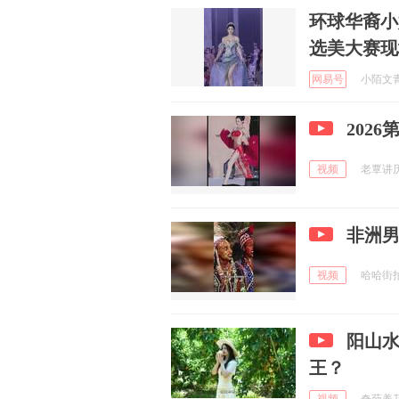
环球华裔小
选美大赛现
网易号
小陌文青 
202
视频
老覃讲历史
非洲
视频
哈哈街拍拉
阳山
王？