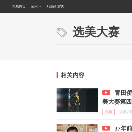
网易首页
应用
无障碍浏览
选美大赛
相关内容
青田
美大赛第四
视频
凌晨资讯 
37年