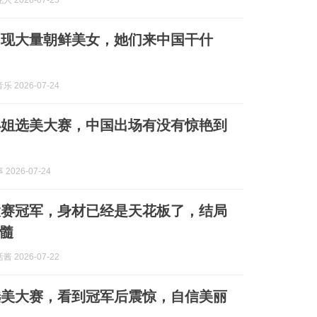
 2026-07-25
出现大量朝鲜美女，她们来中国干什
 2026-07-24
小姐选美大赛，中国出场有没有惊艳到
2026-07-24
大赛冠军，身材已经是天花板了，结局
髓
 2026-07-22
选美大赛，看到冠军后震惊，自信美丽