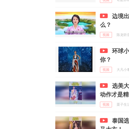
视频
奇葩养花人
边境
么？
视频
陈龙听音乐
环球
你？
视频
大凡小事 
选美
动作才是精
视频
栗子生活酱
泰国