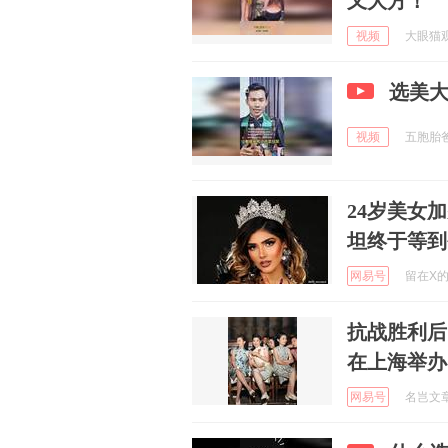
又大方！
视频
大眼猫观世
选美
视频
五胞胎爸爸
24岁美女
坦终于等到
网易号
留在X的世
抗战胜利后
在上海举办
网易号
名岂文章著