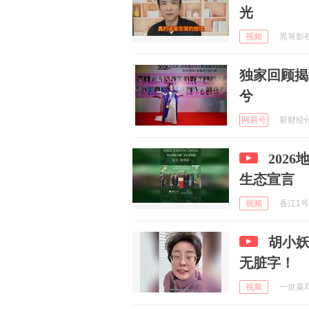
光
视频
黑哥影视 
独家回顾揭
兮
网易号
新财经传奇
202
生态宣言
视频
香江1号 
胡小
无脏字！
视频
一世菜鸟a