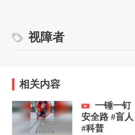
视障者
相关内容
一锤一钉
安全路 #盲人
#科普