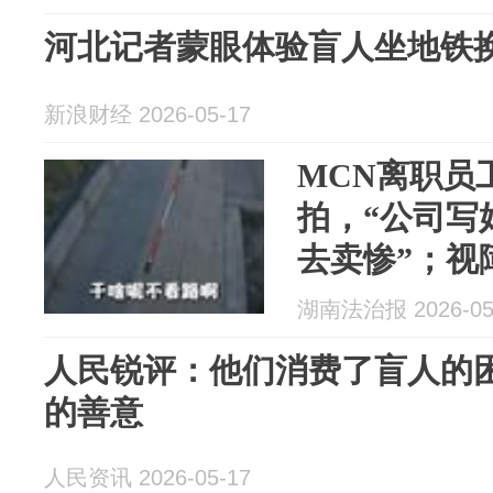
河北记者蒙眼体验盲人坐地铁
新浪财经 2026-05-17
MCN离职员
拍，“公司写
去卖惨”；视
里有人曾收到
湖南法治报 2026-05
人民锐评：他们消费了盲人的
的善意
人民资讯 2026-05-17