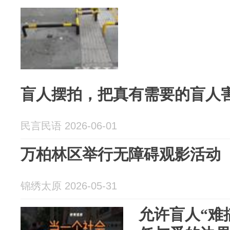
盲人摆拍，把真有需要的盲人
民言民语 2026-06-01
万柏林区举行无障碍观影活动
锦绣太原 2026-05-31
允许盲人“难