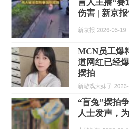
盲人主播“赛
伤害 | 新京
新京报 2026-05-19
MCN员工爆
道网红已经
摆拍
新游戏大妹子 2026-0
“盲兔”摆拍
人士发声，为