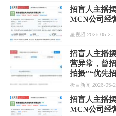
招盲人主播摆
MCN公司经
星视频 2026-05-20
招盲人主播摆
营异常，曾招
拍摄”“优先
考虑”
极目新闻 2026-05-2
招盲人主播摆
MCN公司经