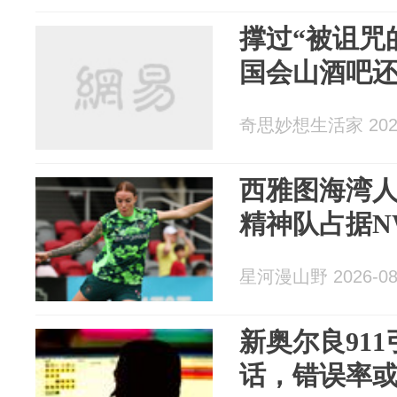
撑过“被诅咒
国会山酒吧
奇思妙想生活家 2026
西雅图海湾人
精神队占据N
星河漫山野 2026-08
新奥尔良91
话，错误率或