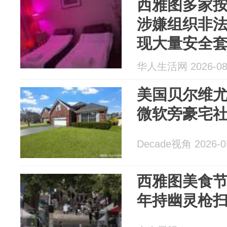
西雅图多家
涉嫌组织非
现大量安全
华人生活网 2026-08
美国贝尔维
微软旁豪宅
Decade视角 2026-0
西雅图美食节
年持幽灵枪