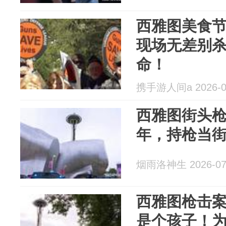
西雅图美食
现场无差别
命！
携手游人间a 2026-0
西雅图街头枪
年，持枪当街
烟雨洛神生 2026-07
西雅图枪击
是个孩子！