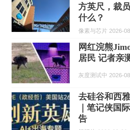
方英尺，裁
什么？
像素与芯片 2026-08
网红浣熊Jimot
居民 记者亲
灰度测试中 2026-08
去硅谷和西
｜笔记侠国际
告