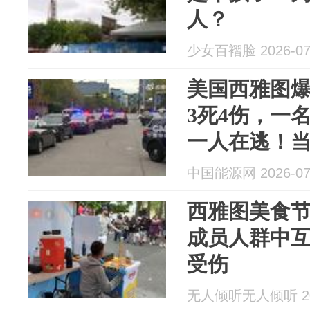
人？
少女百褶脸 2026-07
美国西雅图
3死4伤，一
一人在逃！
现场聚集大
中国能源网 2026-07
西雅图美食
成员人群中互
受伤
无人倾听无人倾听 202