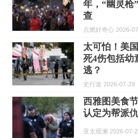
年，“幽灵枪
查
点燃好奇心 2026-07
太可怕！美国
死4伤包括幼
逃？
史行途 2026-07-29
西雅图美食节
认定为帮派
亚太观澜 2026-07-2