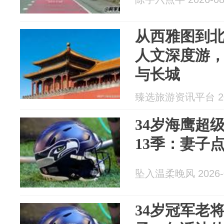
从西雅图到北
人文深度游
与长城
臻选旅游资讯平台 202
34岁海鹰超
13季：妻子
坠入温柔晚风 2026-0
34岁冠军老