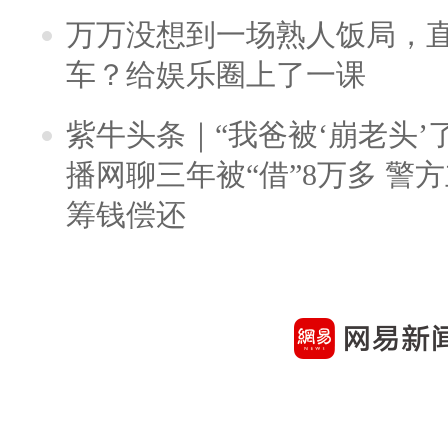
万万没想到一场熟人饭局，
车？给娱乐圈上了一课
紫牛头条｜“我爸被‘崩老头’
播网聊三年被“借”8万多 警
筹钱偿还