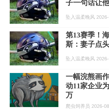
子一句话让
坠入温柔晚风 2026-0
第13赛季！
斯：妻子点
坠入温柔晚风 2026-0
一幅浣熊画作
动11家企业
万
爬虫饲养员 2026-08