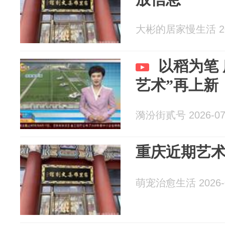
大彬的居家慢生活 202
以稻为笔
艺术”再上新
漪汾街贰号 2026-07
重庆近期艺
萌宠治愈生活 2026-0