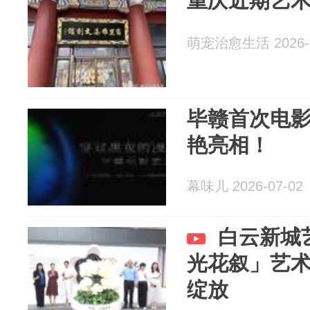
重庆近期艺
萌宠治愈生活 2026-0
毕赣首次电
艳亮相！
幕味儿 2026-07-02
白云新城
光花叙」艺
绽放