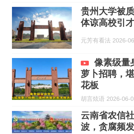
贵州大学被质
体谅高校引
元芳有看法 2026-06
像素级量
萝卜招聘，
花板
胡言炫语 2026-06-0
云南省农信社
波，贪腐频发