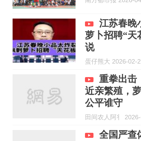
南方都市报 2026-04
江苏春晚
萝卜招聘“天
说
蛋仔熊大 2026-02-2
重拳出击
近亲繁殖，
公平谁守
田间农人阿丬 2026-0
全国严查