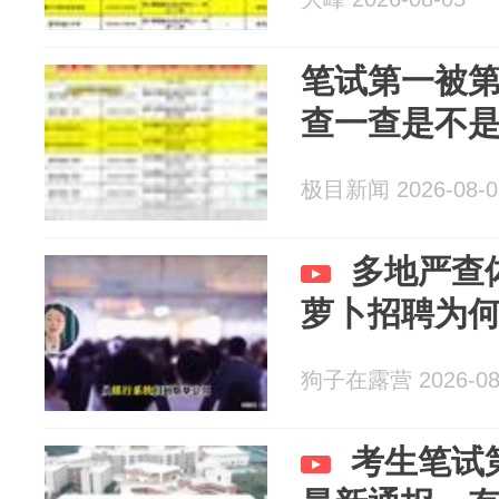
笔试第一被
查一查是不
极目新闻 2026-08-0
多地严查
萝卜招聘为
狗子在露营 2026-08
考生笔试