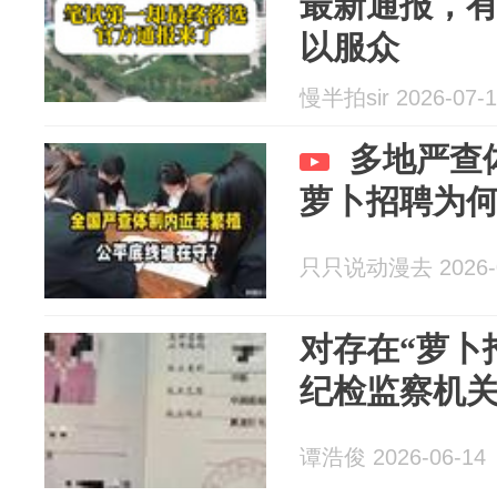
最新通报，
以服众
慢半拍sir 2026-07-1
多地严查
萝卜招聘为
只只说动漫去 2026-0
对存在“萝卜
纪检监察机
谭浩俊 2026-06-14