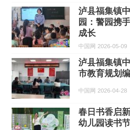
泸县福集镇
园：警园携手
成长
中国网 2026-05-09
泸县福集镇
市教育规划
中国网 2026-04-28
春日书香启新
幼儿园读书