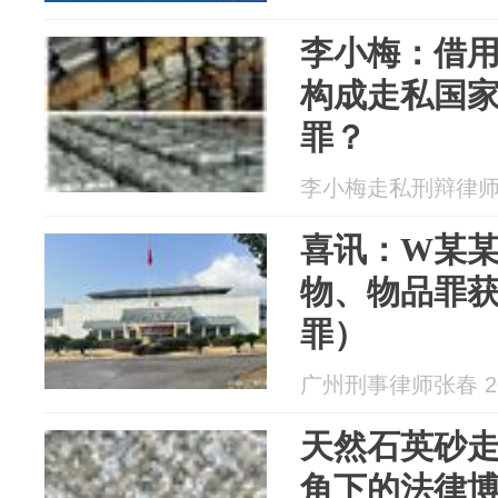
李小梅：借
构成走私国
罪？
李小梅走私刑辩律师 20
喜讯：W某
物、物品罪
罪）
广州刑事律师张春 202
天然石英砂
角下的法律