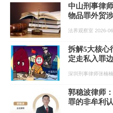
中山刑事律
物品罪外贸
法界观察室 2026-06
拆解5大核心
定走私入罪
深圳刑事律师张楠楠 20
郭稳波律师
罪的非牟利