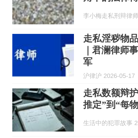
李小梅走私刑辩律师 20
走私淫秽物
｜君澜律师
军
沪律沪 2026-05-17
走私数额辩护
推定”到“每
生活中的犯罪故事 202