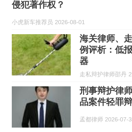
侵犯著作权？
小虎新车推荐员 2026-08-01
海关律师、
例评析：低
器
走私辩护律师邵丹 202
刑事辩护律
品案件轻罪
孟都律师 2026-07-3