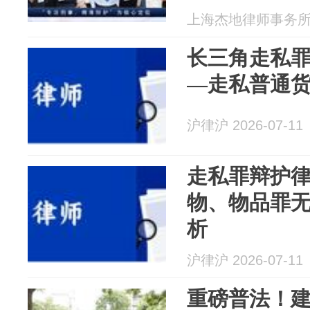
上海杰地律师事务所 20
长三角走私
—走私普通
沪律沪 2026-07-11
走私罪辩护
物、物品罪
析
沪律沪 2026-07-11
重磅普法！建