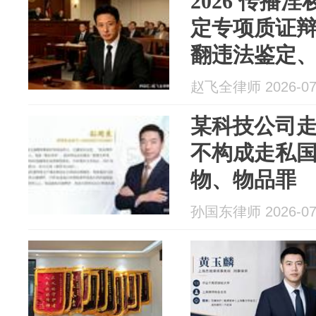
2026 传播
定专项质证
翻违法鉴定
现降档出罪
赵飞全律师 2026-07
某科技公司
不构成走私
物、物品罪
孙国东律师 2026-07