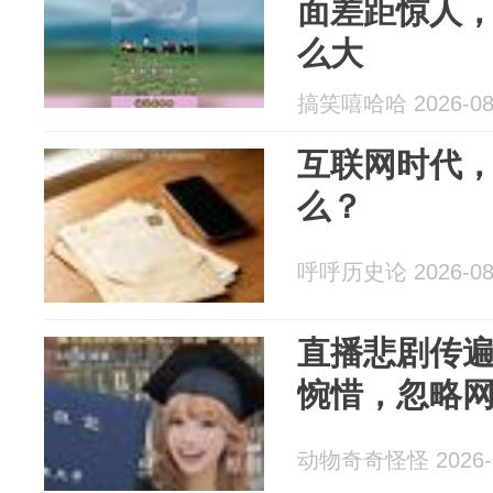
面差距惊人
么大
搞笑嘻哈哈 2026-08
互联网时代
么？
呼呼历史论 2026-08
直播悲剧传
惋惜，忽略
动物奇奇怪怪 2026-0