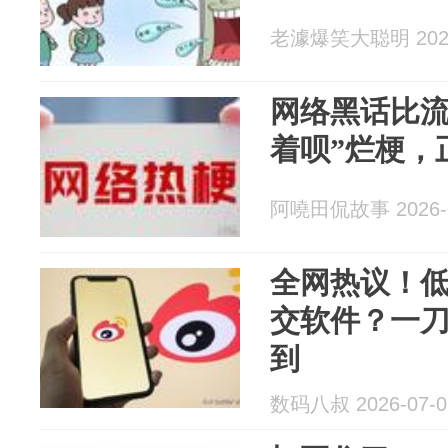
老澽爆笑大聪明 2026
网络黑话比流
着呗”烂梗，
阿嘵田侃故事 2026-0
全网热议！
交软件？一
到
数码八叔 2026-07-0