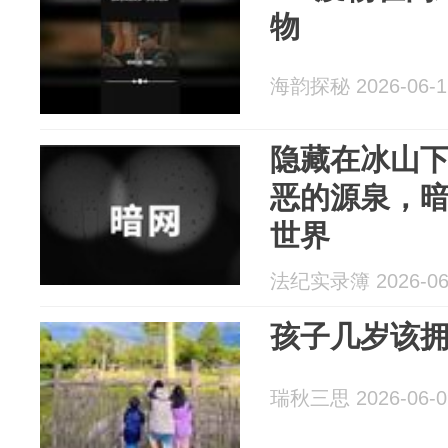
物
海韵探秘 2026-06-1
隐藏在冰山
恶的源泉，
世界
法纪实录簿 2026-06
孩子几岁该
瑞秋三思 2026-06-0