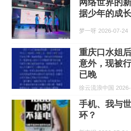
网络世界的
据少年的成
梦一呀 2026-07-24
重庆口水姐
意外，现被
已晚
徐云流浪中国 2026-0
手机、我与
环？