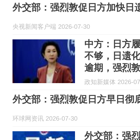
外交部：强烈敦促日方加快日
央视新闻客户端 2026-07-30
中方：日方
不够，日遗化
逾期，强烈
效埋藏线索
政知新媒体 2026-07
民以净土
外交部：强烈敦促日方早日彻
环球网资讯 2026-07-30
外交部：强