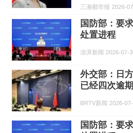
息，加快日
三湘都市报 2026-07
中国人民以
国防部：要
处置进程
澎湃新闻 2026-07-3
外交部：日
已经四次逾
BRTV新闻 2026-07-
国防部：要