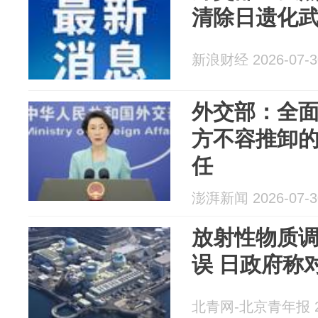
清除日遗化
新浪财经 2026-07-3
外交部：全
方不容推卸
任
澎湃新闻 2026-07-3
放射性物质
误 日政府称
北青网-北京青年报 20