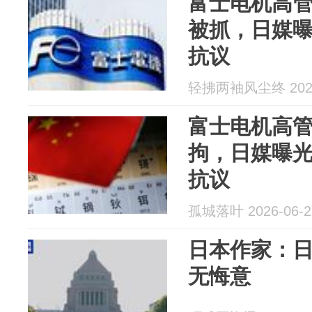
富士电机高
被抓，日媒
抗议
轻拂两袖风尘终 2026
富士电机高
拘，日媒曝
抗议
孤城落叶 2026-06-2
日本作家：
无悔意