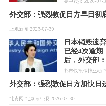
鲁中晨报 2026-07-3
外交部：强烈敦促日方早日彻
上观新闻 2026-07-30
日本销毁遗
已经4次逾期
后，外交部
彻底清除日
都市快报橙柿互动 202
人民以净土
外交部：强烈敦促日方加快日
北青网-北京青年报 2026-07-30