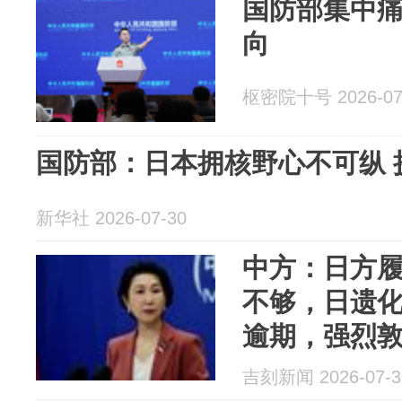
国防部集中
向
枢密院十号 2026-07
国防部：日本拥核野心不可纵 
新华社 2026-07-30
中方：日方
不够，日遗化
逾期，强烈
效埋藏线索
吉刻新闻 2026-07-3