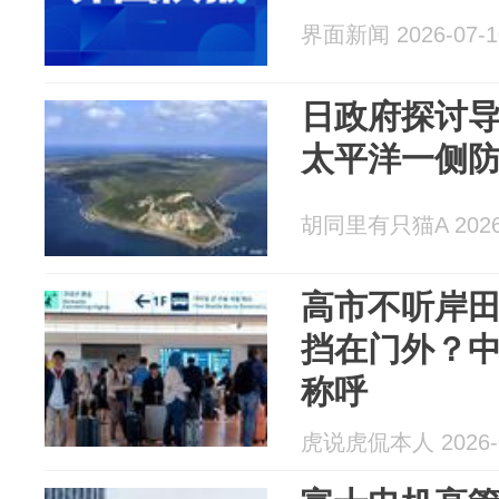
界面新闻 2026-07-1
日政府探讨
太平洋一侧
胡同里有只猫A 2026-
高市不听岸
挡在门外？
称呼
虎说虎侃本人 2026-0