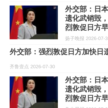
外交部：日本
遗化武销毁，
烈敦促日方
武毒害，还
扬子晚报 2026-07-3
外交部：强烈敦促日方加快日
齐鲁壹点 2026-07-30
外交部：日本
遗化武销毁，
烈敦促日方
武毒害，还