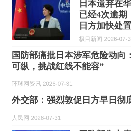
日本遗弃在
已经4次逾期
日方加快处
除毒害，还
极目新闻 2026-07-3
国防部痛批日本涉军危险动向
可纵，挑战红线不能容”
环球网资讯 2026-07-31
外交部：强烈敦促日方早日彻
人民网 2026-07-31