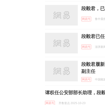
段毅君，已
网易号
鲁中晨报 
段毅君已任
网易号
澎湃新闻 
段毅君履新
副主任
网易号
中国能源网
谭权任公安部部长助理，段
网易号
齐鲁壹点 2025-10-23