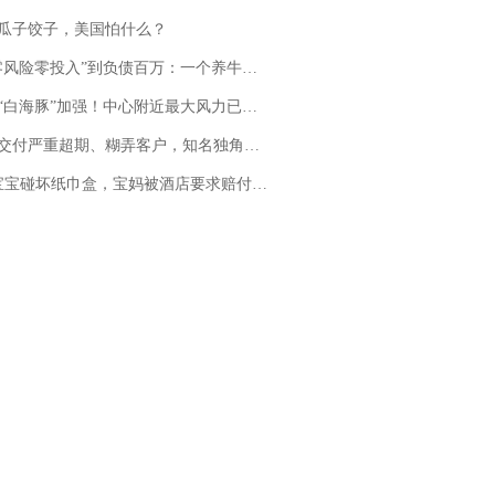
瓜子饺子，美国怕什么？
险零投入”到负债百万：一个养牛项目崩盘后，谁该为农户的贷款买单丨红星调查
白海豚”加强！中心附近最大风力已达15级 最新研判
期、糊弄客户，知名独角兽车企创始人回应：都没证据，将依法采取措施，“本人长期与美国交管局保持沟通，对方表示肯定”
坏纸巾盒，宝妈被酒店要求赔付924元！三亚一酒店回复：骨瓷定制！网友一查价格，吵翻了