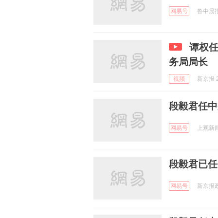
网易号
鲁中晨报 
谭权任公安
务局局长
视频
新京报 2
段毅君任中
网易号
上观新闻 
段毅君已任
网易号
新京报政事