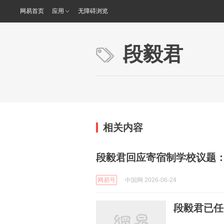
网易首页
应用
无障碍浏览
段毅君
相关内容
段毅君回应寄宿制学校议题
网易号
中国网 2026-06-24
段毅君已任