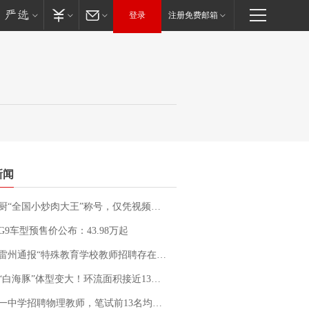
登录
注册免费邮箱
新闻
“全国小炒肉大王”称号，仅凭视频评出？中国烹饪协会回应
G9车型预售价公布：43.98万起
通报“特殊教育学校教师招聘存在违规行为”：已启动问责程序 副校长被停职
白海豚”体型变大！环流面积接近13个浙江那么大
招聘物理教师，笔试前13名均遭淘汰？教育局：已叫停招聘，成立调查组全面核查