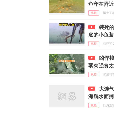
鱼守在附近
视频
懒大王教剪
装死的
底的小鱼装
视频
祭怀莲 2
凶悍
弱肉强食太
视频
老屬科普 
大连
海鸥水面捕
视频
四海观察 