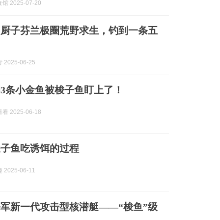
 2025-07-20
和厨子芬兰极圈荒野求生，钓到一条五
2025-06-25
3条小金鱼被梭子鱼盯上了！
 2025-06-18
梭子鱼吃诱饵的过程
2025-06-11
军新一代攻击型核潜艇——“梭鱼”级