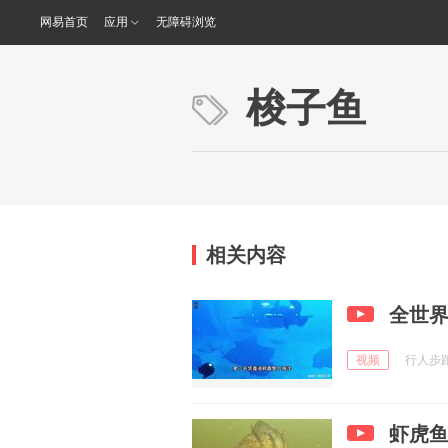
网易首页
应用
无障碍浏览
梭子鱼
相关内容
全世界
视频
行人步踉跄
虾虎