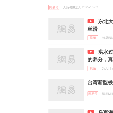
网易号
无所畏惧之人 2025-10-02
东北
丝滑
视频
特厨魏味 
洪水
的养分，真
视频
宠儿日记 
台湾新型梭
网易号
深度Milit
乌军海