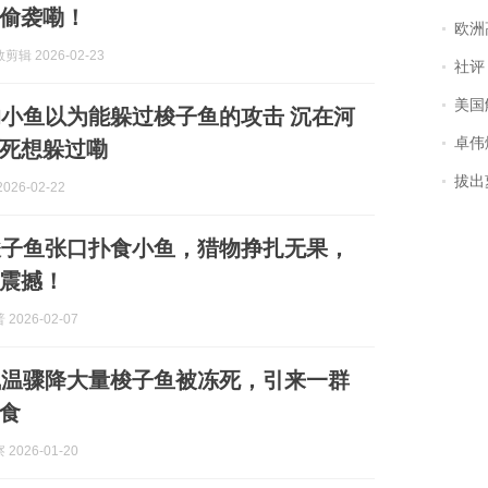
偷袭嘞！
欧洲
辑 2026-02-23
社评
美国
小鱼以为能躲过梭子鱼的攻击 沉在河
卓伟爆
死想躲过嘞
拔出萝
026-02-22
梭子鱼张口扑食小鱼，猎物挣扎无果，
震撼！
2026-02-07
气温骤降大量梭子鱼被冻死，引来一群
食
2026-01-20