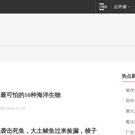
热点
被传交付严重超
最可怕的10种海洋生物
郑州一汉堡店
 2026-07-16
费大厨
魔法打败魔
鱼袭击死鱼，大土鲮鱼过来捡漏，梭子
广东雷州