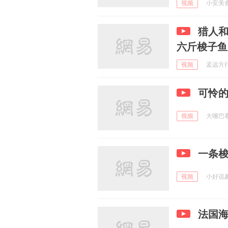
视频
小安美食馆
猎人
六斤梭子鱼
视频
孟远方行 
可怜的
视频
大嘴巴看看
一条
视频
小好说趣 
法国海