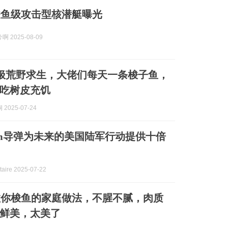
梭鱼级攻击型核潜艇曝光
 2025-08-09
极荒野求生，大佬们每天一条梭子鱼，
吃树皮充饥
2025-07-24
0m导弹为未来的美国陆军行动提供十倍
aire 2025-07-22
教你梭鱼的家庭做法，不腥不腻，肉质
鲜美，太美了