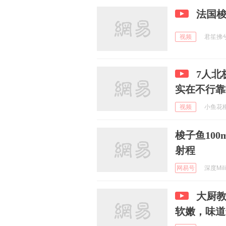
法国
视频
君笙拂兮啊
7人北
实在不行靠
视频
小鱼花桐 
梭子鱼10
射程
网易号
深度Milit
大厨
软嫩，味道