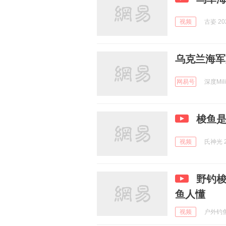
视频
古姿 202
乌克兰海军
网易号
深度Milit
梭鱼
视频
氏神光 2
野钓梭
鱼人懂
视频
户外钓鱼江