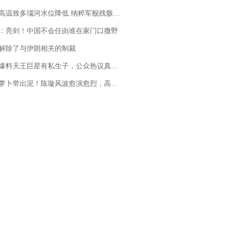
高温致多瑙河水位降低 纳粹军舰残骸重见天日
：亮剑！中国不会任由谁在家门口撒野
解除了与伊朗相关的制裁
料天王巨星有私生子，公众热议真假难辨，实锤何时到来？
卜带出泥！陈璇风波愈演愈烈，高晓松、张铁林也被“揪出”