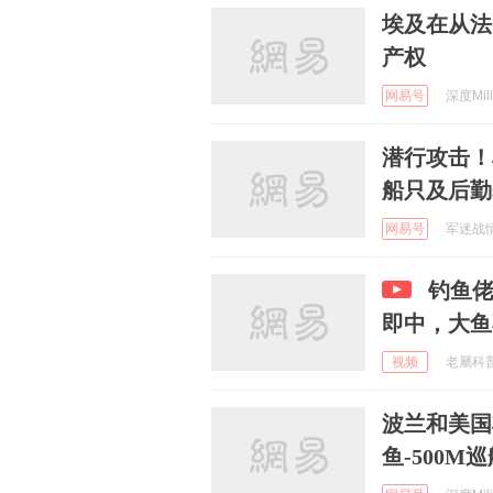
埃及在从法
产权
网易号
深度Milit
潜行攻击！
船只及后勤
网易号
军迷战情室
钓鱼
即中，大鱼
视频
老屬科普 
波兰和美国
鱼-500M