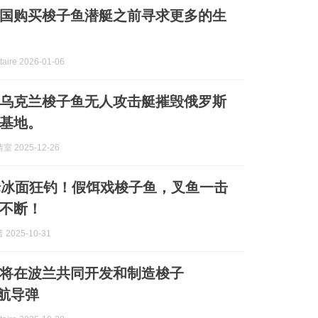
国购买梭子鱼潜艇之前寻求更多的生
aire 2026-01-06
乌克兰梭子鱼无人攻击艇摧毁俄罗斯
基地。
 2025-12-26
佬冰面狂钓！假饵戏梭子鱼，叉鱼一击
不断！
2025-10-31
将在波兰共同开发和制造梭子
巡航导弹