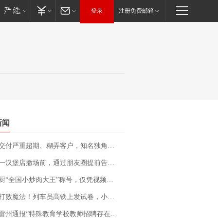
登录
注册免费邮箱
新闻
期、糊弄客户，知名独角兽车企创始人回应：都没证据，将依法采取措施，“本人长期与美国交管局保持沟通，对方表示肯定”
撤场前，通过朋友圈提前告知逐一退费，有顾客仅剩1元也全被退回，分文不少；顾客：言而有信，让人感动
“全国小炒肉大王”称号，仅凭视频评出？中国烹饪协会回应
法！列车员高铁上发试卷，小朋友一秒静音，12306回应：列车员个人行为，不是铁路规定
通报“特殊教育学校教师招聘存在违规行为”：已启动问责程序 副校长被停职