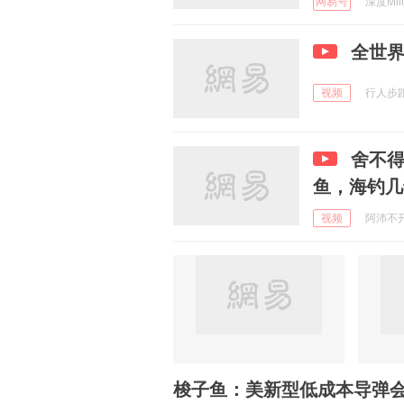
网易号
深度Milit
全世界
视频
行人步踉跄
舍不
鱼，海钓几
视频
阿沛不开心
梭子鱼：美新型低成本导弹