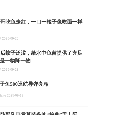
大哥吃鱼走红，一口一梭子像吃面一样
2025-09-25
过后蚊子泛滥，给水中鱼苗提供了充足
是一物降一物
2025-09-23
子鱼500巡航导弹亮相
aire 2025-09-19
防部队展示其装备的“梭鱼”无人艇