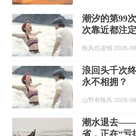
潮汐的第99
次靠近都注
晚风也遗憾 2026-08
浪回头千次
永不相拥？
山野有晚风 2026-08
潮水退去—
省，正在“亏