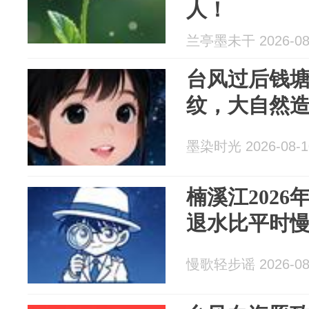
人！
兰亭墨未干 2026-08
台风过后钱
纹，大自然
墨染时光 2026-08-1
楠溪江2026
退水比平时
慢歌轻步谣 2026-08