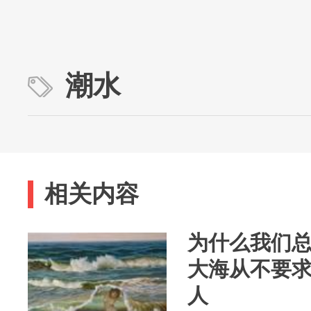
潮水
相关内容
为什么我们
大海从不要
人