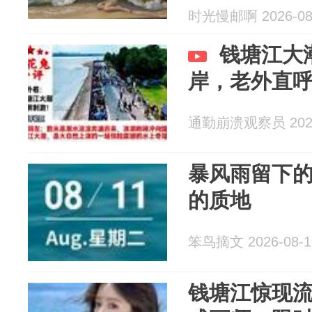
时光慢邮啊 2026-08
钱塘江大
岸，老外直
通勤崩溃观察员 2026
暴风雨留下
的质地
笨鸟摘文 2026-08-1
钱塘江惊现