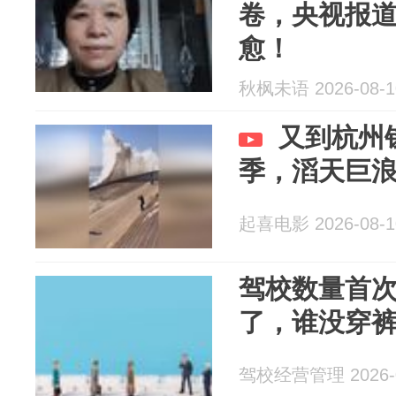
卷，央视报
愈！
秋枫未语 2026-08-1
又到杭州
季，滔天巨
起喜电影 2026-08-1
驾校数量首
了，谁没穿
驾校经营管理 2026-0