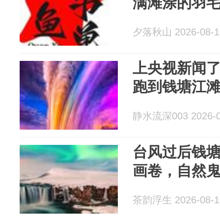
满滩涂的羽
夕落秋山 2026-08-1
上央视新闻
跑到钱塘江
静水流深003 2026-0
台风过后钱
画卷，自然
茶韵浮生 2026-08-1