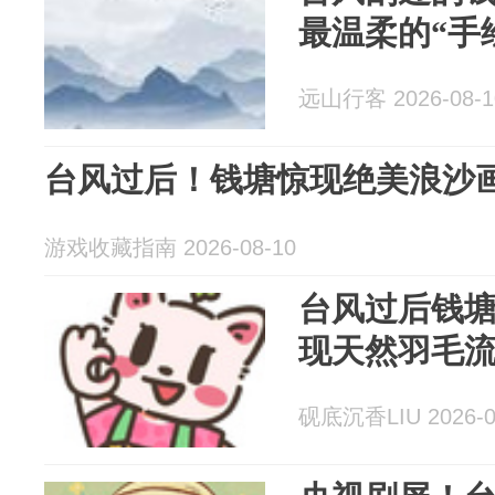
最温柔的“手
远山行客 2026-08-1
台风过后！钱塘惊现绝美浪沙
游戏收藏指南 2026-08-10
台风过后钱
现天然羽毛
砚底沉香LIU 2026-0