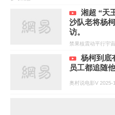
湘超 “天
沙队老将杨柯
访。
禁果核震动平行宇宙o 2
杨柯到底
员工都追随
奥村说电影V 2025-1