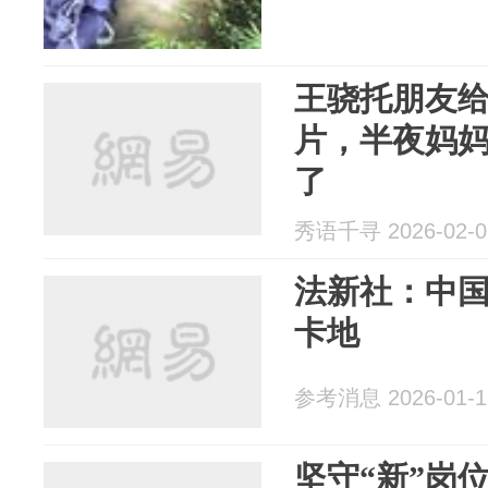
王骁托朋友
片，半夜妈
了
秀语千寻 2026-02-0
法新社：中
卡地
参考消息 2026-01-1
坚守“新”岗