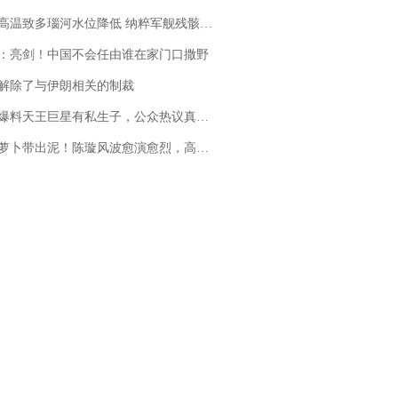
高温致多瑙河水位降低 纳粹军舰残骸重见天日
：亮剑！中国不会任由谁在家门口撒野
解除了与伊朗相关的制裁
料天王巨星有私生子，公众热议真假难辨，实锤何时到来？
卜带出泥！陈璇风波愈演愈烈，高晓松、张铁林也被“揪出”