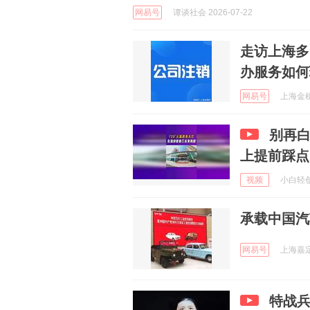
网易号
谭谈社会 2026-07-22
走访上海多
办服务如何
网易号
上海金穗优
别再白
上提前踩点
视频
小白轻创微
承载中国汽
网易号
上海嘉定 
特战