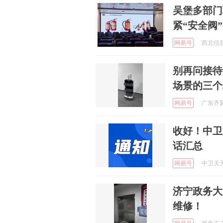
吴堡多部门
紧“安全阀”
网易号
西北信息报
别再问接待
场景的三个
网易号
广东齐聚
收好！中卫
话汇总
网易号
中卫天天网
济宁政务大
维修！