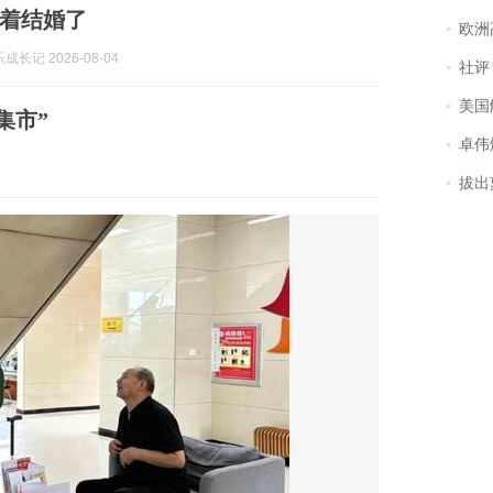
着结婚了
欧洲
长记 2026-08-04
社评
美国
集市”
卓伟爆
拔出萝