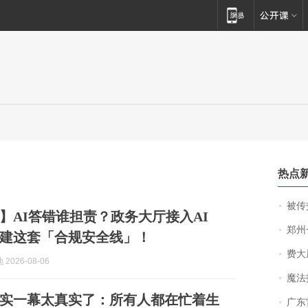
热点
被传交付严重超
】AI答错谁担责？政务大厅接入AI
郑州一汉堡店
建这套「合规安全线」！
费大厨
2026-08-06
魔法打败魔
实一幕太真实了：所有人都在忙着生
广东雷州