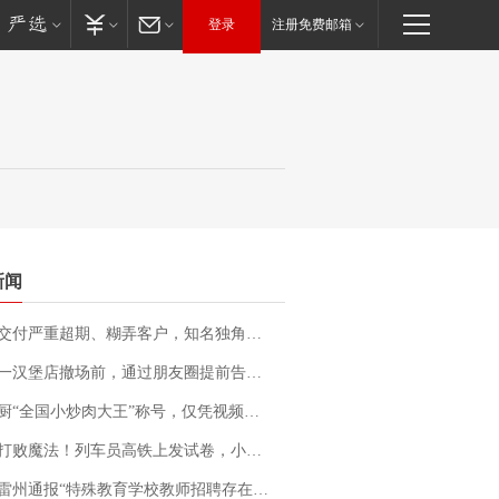
登录
注册免费邮箱
新闻
期、糊弄客户，知名独角兽车企创始人回应：都没证据，将依法采取措施，“本人长期与美国交管局保持沟通，对方表示肯定”
撤场前，通过朋友圈提前告知逐一退费，有顾客仅剩1元也全被退回，分文不少；顾客：言而有信，让人感动
“全国小炒肉大王”称号，仅凭视频评出？中国烹饪协会回应
法！列车员高铁上发试卷，小朋友一秒静音，12306回应：列车员个人行为，不是铁路规定
通报“特殊教育学校教师招聘存在违规行为”：已启动问责程序 副校长被停职