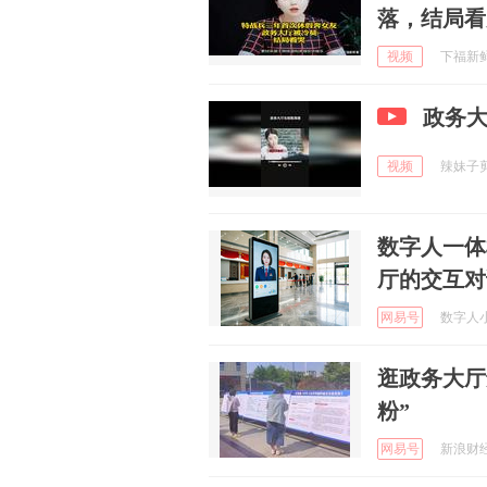
落，结局看
视频
下福新鲜事
政务
视频
辣妹子剪影
数字人一体
厅的交互对
网易号
数字人小元
逛政务大厅
粉”
网易号
新浪财经 