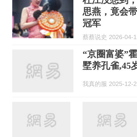
思燕，竟会
冠军
蔡蔡说史 2026-04-1
“京圈富婆”
墅养孔雀,4
我真的服 2025-12-2