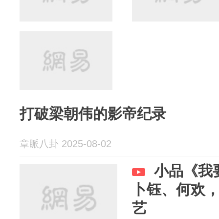
打破梁朝伟的影帝纪录
章眽八卦 2025-08-02
小品《我
卜钰、何欢
艺