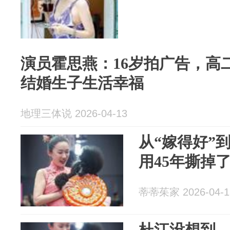
演员霍思燕：16岁拍广告，高
结婚生子生活幸福
地理三体说 2026-04-13
从“嫁得好”
用45年撕掉
蒂蒂茱家 2026-04-1
杜江没想到