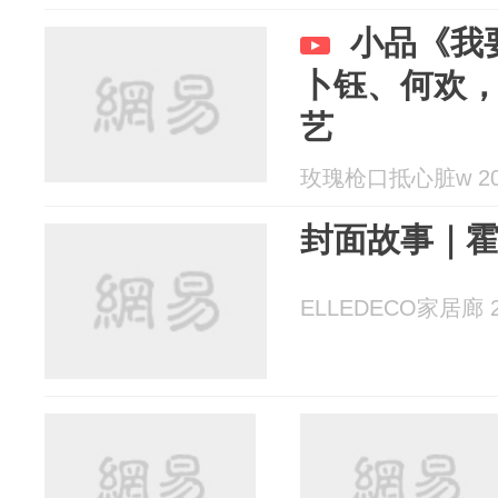
小品《我
卜钰、何欢
艺
玫瑰枪口抵心脏w 202
封面故事｜
ELLEDECO家居廊 20