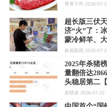
菁菁子衿 2026-07-2
超长版三伏
济“火”了：
蒙冷鲜羊、大
日餐桌
纵相新闻 2026-07-2
2025年杀猪
量翻倍达286
头稳居第二【
猪业】
新猪派 2026-07-22
中国首个“国