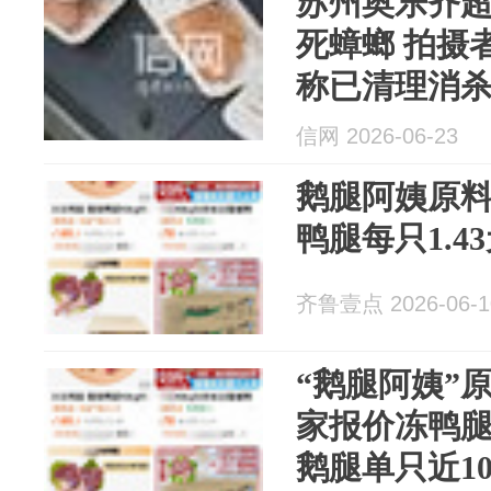
苏州奥乐齐
死蟑螂 拍摄
称已清理消
信网 2026-06-23
鹅腿阿姨原
鸭腿每只1.4
齐鲁壹点 2026-06-1
“鹅腿阿姨”
家报价冻鸭腿
鹅腿单只近1