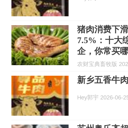
猪肉消费下滑
7.5%：十
企，你常买
农财宝典畜牧版 2026
新乡五香牛
Hey郭宇 2026-06-2