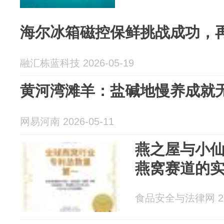
海尔冰箱磁控保鲜挑战成功，
融汇栋蓝科技 2026-05-19
黄河湾滩羊：盐碱地慢养成就
网易河南 2026-05-11
燕之屋与小
燕窝赛道的
食品安全与法律网 202