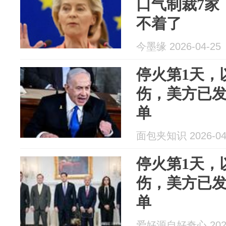
口气制裁7家
不着了
今墨缘 2026-04-25
停火第1天，
伤，美方已
单
面包夹知识 2026-04
停火第1天，
伤，美方已
单
爱好源自好奇心 2026