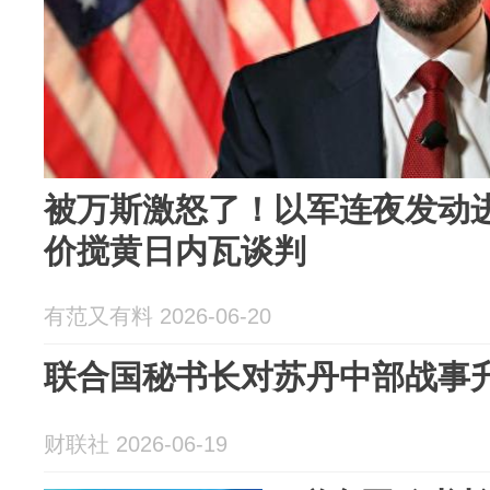
被万斯激怒了！以军连夜发动
价搅黄日内瓦谈判
有范又有料 2026-06-20
联合国秘书长对苏丹中部战事
财联社 2026-06-19