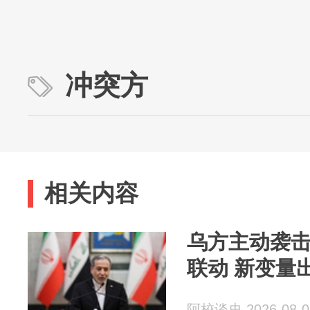
冲突方
相关内容
乌方主动袭击
联动 新变量
阿校谈史 2026-08-0