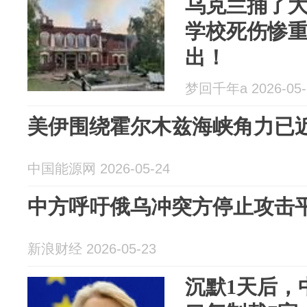
乌克兰捅了
学校死伤惨
出！
梦回千年a 2026-05-
美伊围绕霍尔木兹海峡角力已
中国能源网 2026-05-24
中方呼吁俄乌冲突方停止攻击
新浪财经 2026-05-23
沉默1天后，