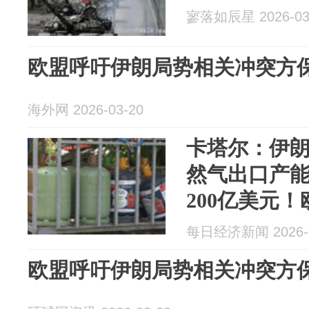
寥落如辰星 2026-03
欧盟呼吁伊朗局势相关冲突方
海外网 2026-03-20
卡塔尔：伊朗
然气出口产
200亿美元
涨，欧盟呼
每日经济新闻 2026-0
民用设施
欧盟呼吁伊朗局势相关冲突方