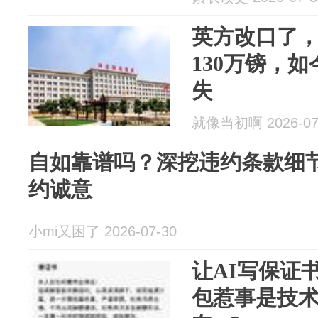
英方改口了
130万镑，
失
就像当初啊 2026-07
自如靠谱吗？深挖违约条款细
约诚意
小mi又困了 2026-07-30
让AI写保证
包惹事是技术