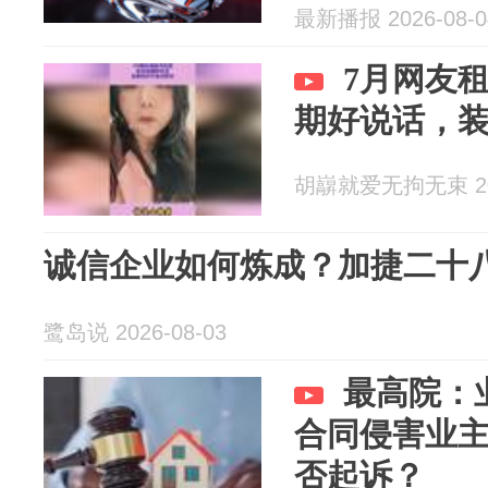
最新播报 2026-08-0
7月网友
期好说话，
胡巐就爱无拘无束 202
诚信企业如何炼成？加捷二十
鹭岛说 2026-08-03
最高院：
合同侵害业
否起诉？