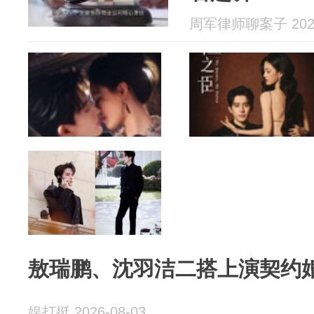
周军律师聊案子 2026
敖瑞鹏、沈羽洁二搭上演契约
娱打挺 2026-08-03