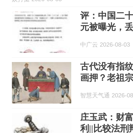
评：中国二十
元被曝光，
中广云 2026-08-03
古代没有指
画押？老祖
智慧天气通 2026-08
庄玉武：财
利||比较法刑