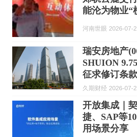
能沦为物业“
河南世眼 2026-07-2
瑞安房地产(00
SHUION 9.7
征求修订条
久期财经 2026-07-2
开放集成｜
捷、SAP等1
用场景分享