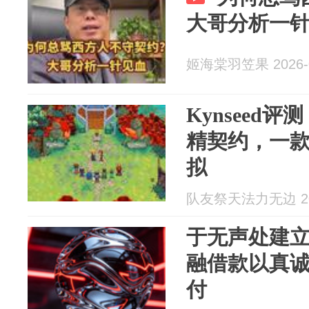
大哥分析一
姬海棠羽笠果 2026-0
Kynseed
精契约，一
拟
队友祭天法力无边 202
于无声处建
融借款以真
付