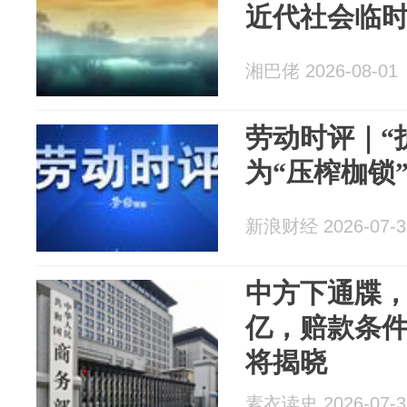
近代社会临
湘巴佬 2026-08-01
劳动时评｜“
为“压榨枷锁
新浪财经 2026-07-3
中方下通牒，
亿，赔款条
将揭晓
素衣读史 2026-07-3